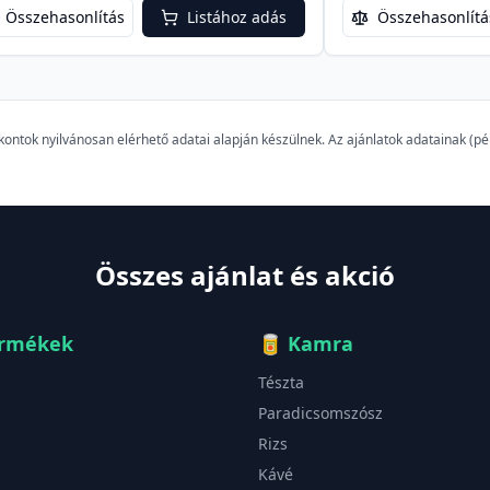
Összehasonlítás
Listához adás
Összehasonlítá
szkontok nyilvánosan elérhető adatai alapján készülnek. Az ajánlatok adatainak (
Összes ajánlat és akció
ermékek
🥫
Kamra
Tészta
Paradicsomszósz
Rizs
Kávé