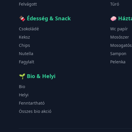
Felvágott
Túró
🍫
Édesség & Snack
🧼
Házta
Csokoládé
Wc papír
Keksz
Mosószer
Chips
Mosogatós
Nutella
Sampon
Fagylalt
Pelenka
🌱
Bio & Helyi
Bio
Helyi
Fenntartható
Összes bio akció