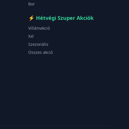
Bor
⚡
Hétvégi Szuper Akciók
Villámakció
Xxl
Szezonális
Összes akció