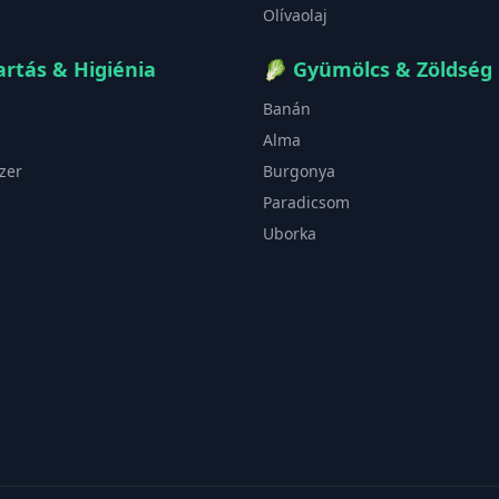
Olívaolaj
rtás & Higiénia
🥬
Gyümölcs & Zöldség
Banán
Alma
zer
Burgonya
Paradicsom
Uborka