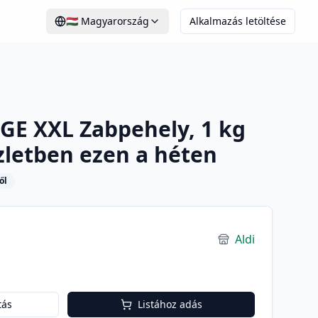
🇭🇺
Magyarország
Alkalmazás letöltése
E XXL Zabpehely, 1 kg
üzletben ezen a héten
ől
Aldi
tás
Listához adás