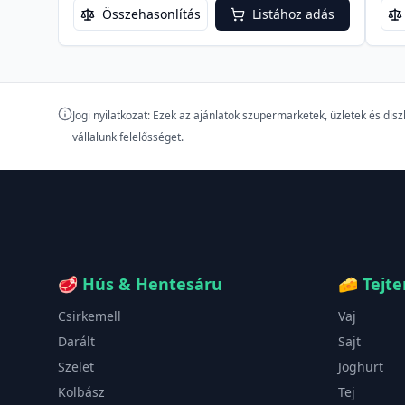
Összehasonlítás
Listához adás
Jogi nyilatkozat: Ezek az ajánlatok szupermarketek, üzletek és di
vállalunk felelősséget.
🥩
Hús & Hentesáru
🧀
Tejt
Csirkemell
Vaj
Darált
Sajt
Szelet
Joghurt
Kolbász
Tej