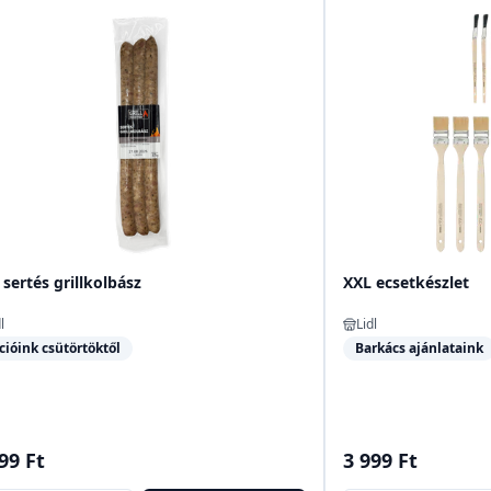
 sertés grillkolbász
XXL ecsetkészlet
l
Lidl
cióink csütörtöktől
Barkács ajánlataink
99 Ft
3 999 Ft