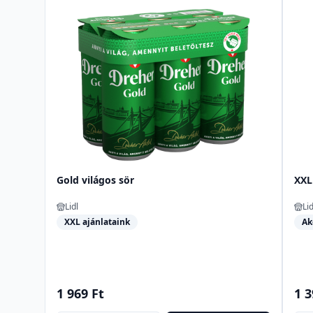
Gold világos sör
XXL
Lidl
Lid
XXL ajánlataink
Ak
1 969 Ft
1 3