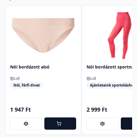
Női bordázott alsó
Női bordázott sportnad
Lidl
Lidl
Női, férfi divat
Ajánlataink sportoláshoz
1 947 Ft
2 999 Ft