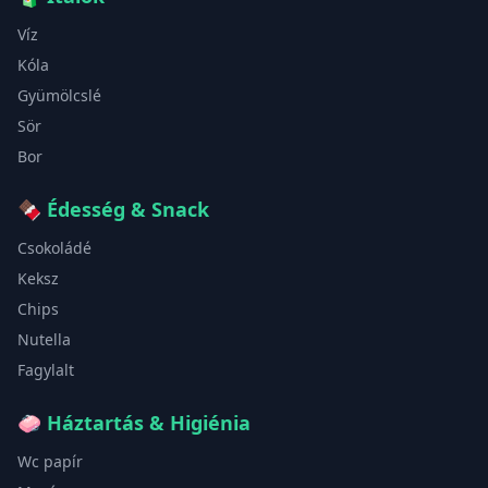
Víz
Kóla
Gyümölcslé
Sör
Bor
🍫
Édesség & Snack
Csokoládé
Keksz
Chips
Nutella
Fagylalt
🧼
Háztartás & Higiénia
Wc papír