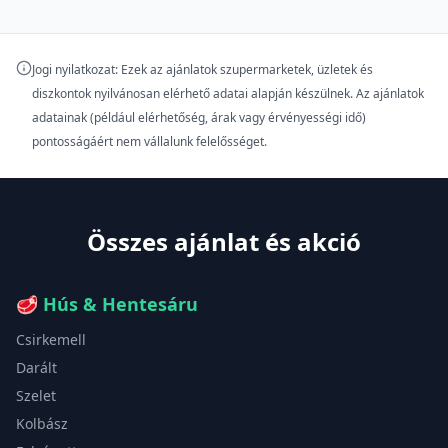
Jogi nyilatkozat: Ezek az ajánlatok szupermarketek, üzletek és
diszkontok nyilvánosan elérhető adatai alapján készülnek. Az ajánlatok
adatainak (például elérhetőség, árak vagy érvényességi idő)
pontosságáért nem vállalunk felelősséget.
Összes ajánlat és akció
🥩
Hús & Hentesáru
Csirkemell
Darált
Szelet
Kolbász