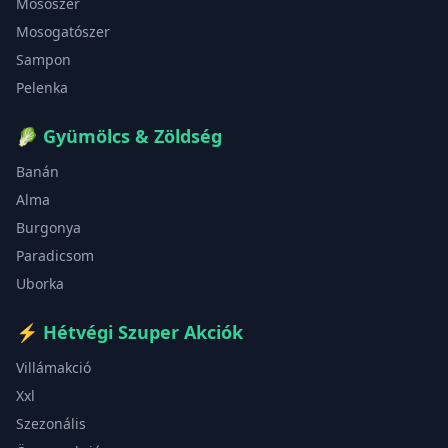
Mosószer
Mosogatószer
Sampon
Pelenka
🥬
Gyümölcs & Zöldség
Banán
Alma
Burgonya
Paradicsom
Uborka
⚡
Hétvégi Szuper Akciók
Villámakció
Xxl
Szezonális