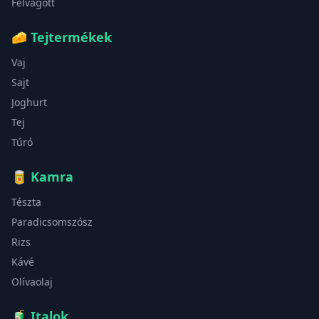
Felvágott
🧀
Tejtermékek
Vaj
Sajt
Joghurt
Tej
Túró
🥫
Kamra
Tészta
Paradicsomszósz
Rizs
Kávé
Olívaolaj
🧃
Italok