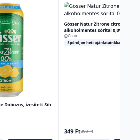
Gösser Natur Zitrone citromos
alkoholmentes sörital 0,0% 500 ml
Coop
Spóroljon heti ajánlatainkkal!
e Dobozos, ízesített Sör
349 Ft
399 Ft