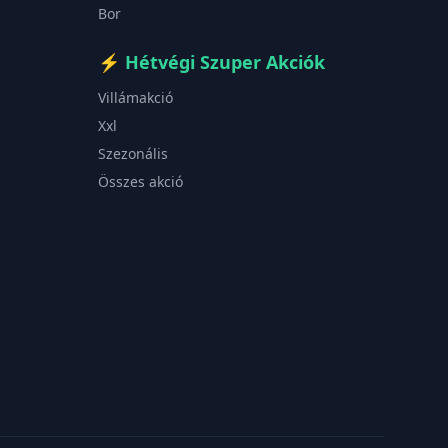
Bor
⚡
Hétvégi Szuper Akciók
Villámakció
Xxl
Szezonális
Összes akció