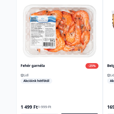
Fehér garnéla
Bel
-
25
%
Lidl
Lid
Akcióink hétfőtől
Ak
1 499 Ft
169
1 999 Ft