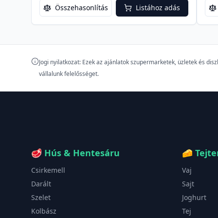
Összehasonlítás
Listához adás
Jogi nyilatkozat: Ezek az ajánlatok szupermarketek, üzletek és di
vállalunk felelősséget.
🥩
Hús & Hentesáru
🧀
Tejt
Csirkemell
Vaj
Darált
Sajt
Szelet
Joghurt
Kolbász
Tej