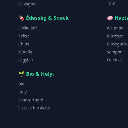
Felvágott
Túró
🍫
Édesség & Snack
🧼
Házta
Csokoládé
Wc papír
Keksz
Mosószer
Chips
Mosogatós
Nutella
Sampon
Fagylalt
Pelenka
🌱
Bio & Helyi
Bio
Helyi
Fenntartható
Összes bio akció