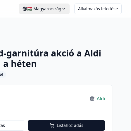
🇭🇺
Magyarország
Alkalmazás letöltése
-garnitúra akció a Aldi
 a héten
ől
Aldi
tás
Listához adás