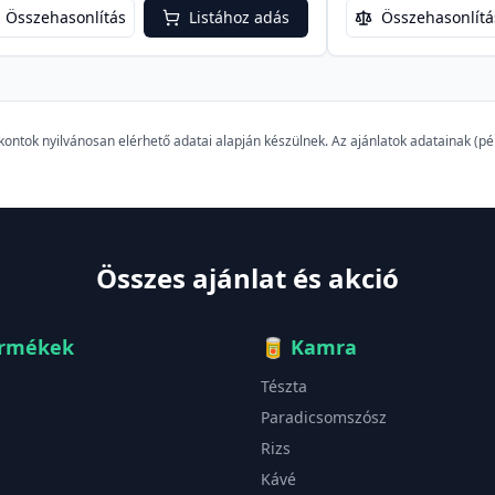
Összehasonlítás
Listához adás
Összehasonlítá
szkontok nyilvánosan elérhető adatai alapján készülnek. Az ajánlatok adatainak (
Összes ajánlat és akció
ermékek
🥫
Kamra
Tészta
Paradicsomszósz
Rizs
Kávé