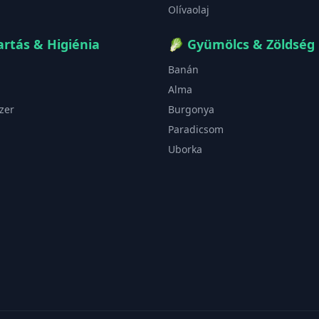
Olívaolaj
rtás & Higiénia
🥬
Gyümölcs & Zöldség
Banán
Alma
zer
Burgonya
Paradicsom
Uborka