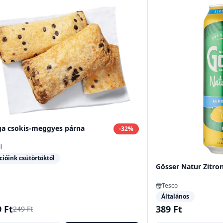
ga csokis-meggyes párna
-
32
%
l
cióink csütörtöktől
Gösser Natur Zitron
Tesco
Általános
 Ft
389 Ft
249 Ft