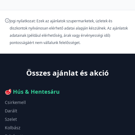
Jogi nyilatkozat: Ezek az ajánlatok szupermarketek, üzletek és
diszkontok nyilvánosan elérhető adatai alapján készülnek. Az ajánlatok
adatainak (például elérhetőség, árak vagy érvényességi idő)
pontosságáért nem vállalunk felelősséget.
Összes ajánlat és akció
🥩
Hús & Hentesáru
Csirkemell
Darált
Szelet
Kolbász