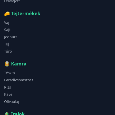
Felvágott
🧀
Tejtermékek
Vaj
Sajt
Joghurt
Tej
Túró
🥫
Kamra
Tészta
Paradicsomszósz
Rizs
Kávé
Olívaolaj
🧃
Italok