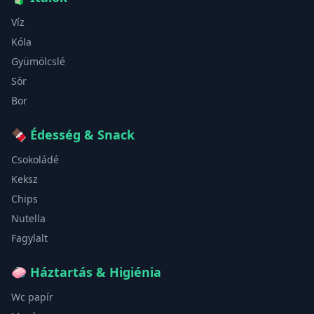
Víz
Kóla
Gyümölcslé
Sör
Bor
🍫
Édesség & Snack
Csokoládé
Keksz
Chips
Nutella
Fagylalt
🧼
Háztartás & Higiénia
Wc papír