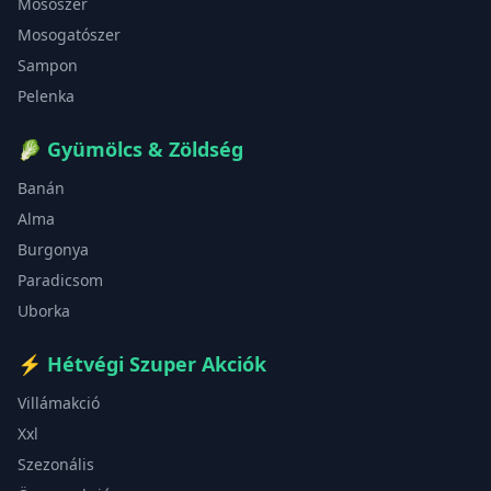
Mosószer
Mosogatószer
Sampon
Pelenka
🥬
Gyümölcs & Zöldség
Banán
Alma
Burgonya
Paradicsom
Uborka
⚡
Hétvégi Szuper Akciók
Villámakció
Xxl
Szezonális