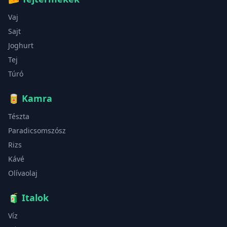
Vaj
Sajt
Joghurt
Tej
Túró
🥫
Kamra
Tészta
Paradicsomszósz
Rizs
Kávé
Olívaolaj
🧃
Italok
Víz