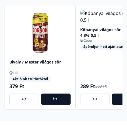
Kőbányai világos sör
4,3% 0,5 l
Coop
Spóroljon heti ajánlataink
Bivaly / Mester világos sör
Lidl
Akcióink csütörtöktől
379 Ft
289 Ft
369 Ft