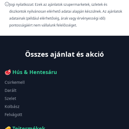
Jogi nyilatkozat: Ezek az ajánlatok szupermarketek, üzletek és
diszkontok nyilvánosan elérhető adatai alapján készülnek. Az ajánlatok
adatainak (például elérhetőség, árak vagy érvényességi idő)
pontosságáért nem vállalunk felelősséget.
Összes ajánlat és akció
🥩
Hús & Hentesáru
Csirkemell
Darált
Szelet
Kolbász
Felvágott
🧀
Tejtermékek