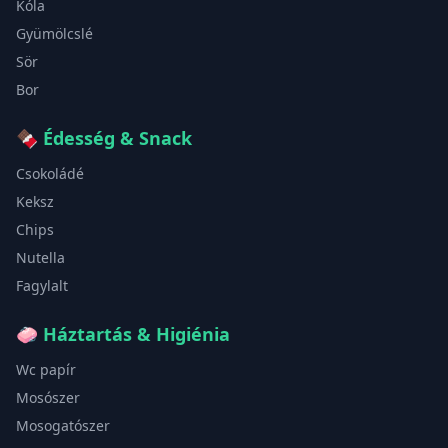
Kóla
Gyümölcslé
Sör
Bor
🍫
Édesség & Snack
Csokoládé
Keksz
Chips
Nutella
Fagylalt
🧼
Háztartás & Higiénia
Wc papír
Mosószer
Mosogatószer