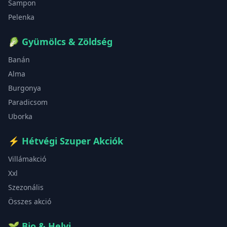
Sampon
Pelenka
🥬
Gyümölcs & Zöldség
Banán
Alma
Burgonya
Paradicsom
Uborka
⚡
Hétvégi Szuper Akciók
Villámakció
Xxl
Szezonális
Összes akció
🌱
Bio & Helyi