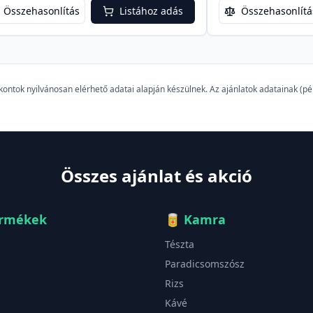
Összehasonlítás
Listához adás
Összehasonlítá
szkontok nyilvánosan elérhető adatai alapján készülnek. Az ajánlatok adatainak (
Összes ajánlat és akció
ermékek
🥫
Kamra
Tészta
Paradicsomszósz
Rizs
Kávé