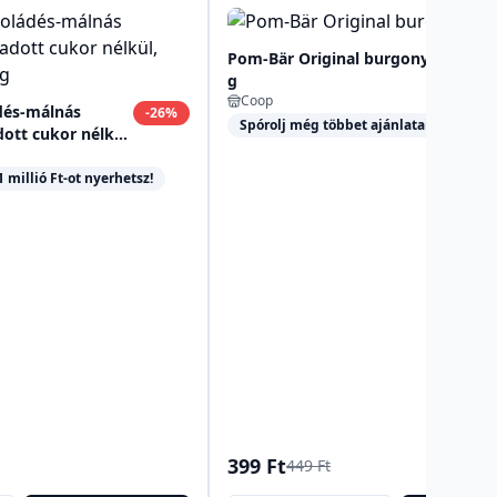
Pom-Bär Original burgonyasnack 5
g
Coop
dés-málnás
-
26
%
Spórolj még többet ajánlatainkkal!
ott cukor nélkül,
 millió Ft-ot nyerhetsz!
399 Ft
449 Ft