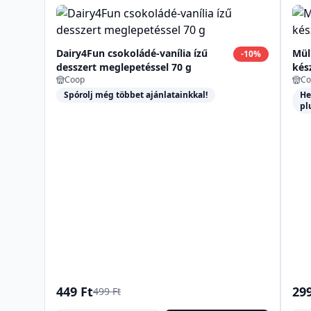
Dairy4Fun csokoládé-vanília ízű
Mül
-
10
%
desszert meglepetéssel 70 g
kés
Coop
Co
Spórolj még többet ajánlatainkkal!
He
pl
449 Ft
299
499 Ft