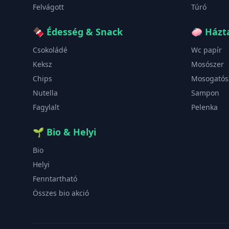
Felvágott
Túró
🍫
Édesség & Snack
🧼
Házta
Csokoládé
Wc papír
Keksz
Mosószer
Chips
Mosogatós
Nutella
Sampon
Fagylalt
Pelenka
🌱
Bio & Helyi
Bio
Helyi
Fenntartható
Összes bio akció