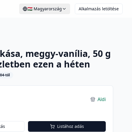
🇭🇺
Magyarország
Alkalmazás letöltése
ása, meggy-vanília, 50 g
üzletben ezen a héten
04-től
Aldi
tás
Listához adás