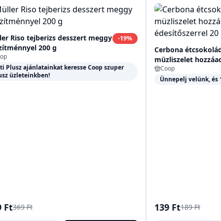
ler Riso tejberizs desszert meggy
-
19
%
zítménnyel 200 g
Cerbona étcsokolá
op
müzliszelet hozzáad
ti Plusz ajánlatainkat keresse Coop szuper
Coop
édesítőszerrel 20 g
usz üzleteinkben!
Ünnepelj velünk, és 1
 Ft
139 Ft
369 Ft
189 Ft