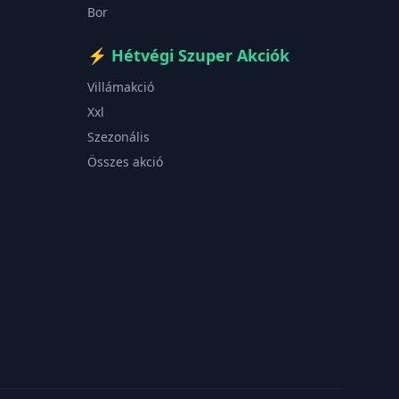
Bor
⚡
Hétvégi Szuper Akciók
Villámakció
Xxl
Szezonális
Összes akció