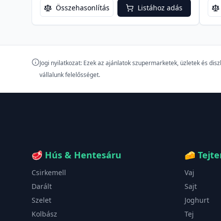
Összehasonlítás
Listához adás
Jogi nyilatkozat: Ezek az ajánlatok szupermarketek, üzletek és di
vállalunk felelősséget.
🥩
Hús & Hentesáru
🧀
Tejt
Csirkemell
Vaj
Darált
Sajt
Szelet
Joghurt
Kolbász
Tej