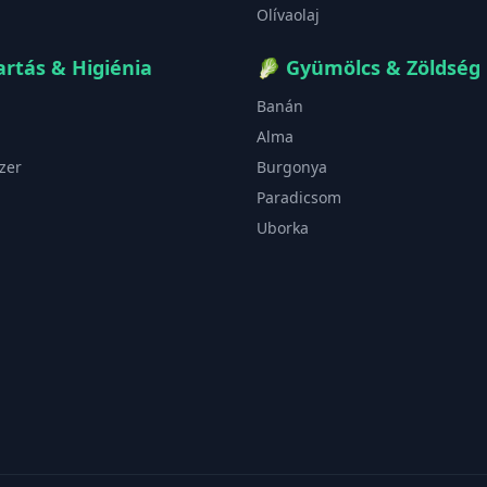
Olívaolaj
rtás & Higiénia
🥬
Gyümölcs & Zöldség
Banán
Alma
zer
Burgonya
Paradicsom
Uborka