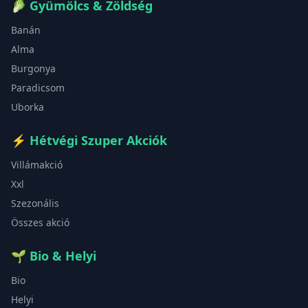
🥬
Gyümölcs & Zöldség
Banán
Alma
Burgonya
Paradicsom
Uborka
⚡
Hétvégi Szuper Akciók
Villámakció
Xxl
Szezonális
Összes akció
🌱
Bio & Helyi
Bio
Helyi