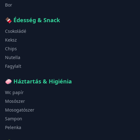
Bor
🍫
Édesség & Snack
Csokoládé
Keksz
Chips
Nutella
Fagylalt
🧼
Háztartás & Higiénia
Wc papír
Mosószer
Mosogatószer
Sampon
Pelenka