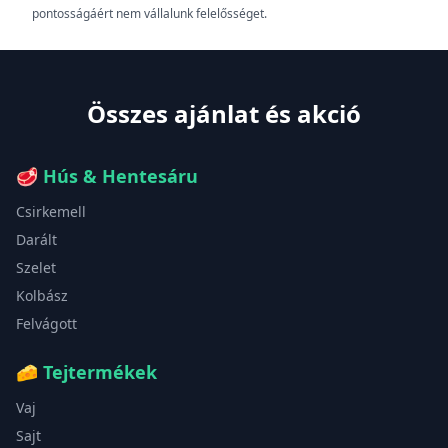
pontosságáért nem vállalunk felelősséget.
Összes ajánlat és akció
🥩
Hús & Hentesáru
Csirkemell
Darált
Szelet
Kolbász
Felvágott
🧀
Tejtermékek
Vaj
Sajt