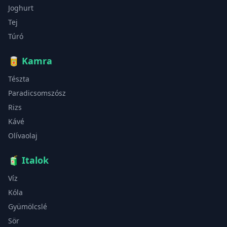
Joghurt
Tej
Túró
🥫
Kamra
Tészta
Paradicsomszósz
Rizs
Kávé
Olívaolaj
🧃
Italok
Víz
Kóla
Gyümölcslé
Sör