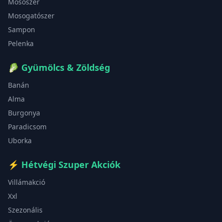
Mosószer
Mosogatószer
Sampon
Pelenka
🥬
Gyümölcs & Zöldség
Banán
Alma
Burgonya
Paradicsom
Uborka
⚡
Hétvégi Szuper Akciók
Villámakció
Xxl
Szezonális