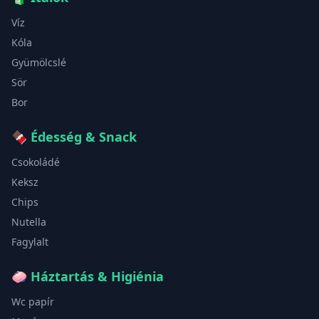
Víz
Kóla
Gyümölcslé
Sör
Bor
🍫
Édesség & Snack
Csokoládé
Keksz
Chips
Nutella
Fagylalt
🧼
Háztartás & Higiénia
Wc papír