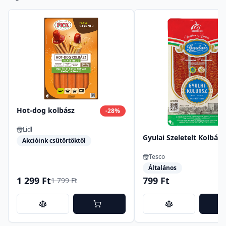
Hot-dog kolbász
-
28
%
Lidl
Gyulai Szeletelt Kolbász
Akcióink csütörtöktől
Tesco
Általános
1 299 Ft
799 Ft
1 799 Ft