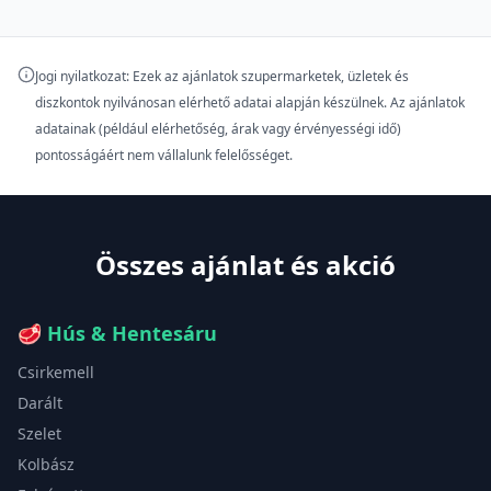
Jogi nyilatkozat: Ezek az ajánlatok szupermarketek, üzletek és
diszkontok nyilvánosan elérhető adatai alapján készülnek. Az ajánlatok
adatainak (például elérhetőség, árak vagy érvényességi idő)
pontosságáért nem vállalunk felelősséget.
Összes ajánlat és akció
🥩
Hús & Hentesáru
Csirkemell
Darált
Szelet
Kolbász