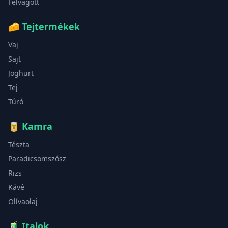
Felvágott
🧀
Tejtermékek
Vaj
Sajt
Joghurt
Tej
Túró
🥫
Kamra
Tészta
Paradicsomszósz
Rizs
Kávé
Olívaolaj
🧃
Italok