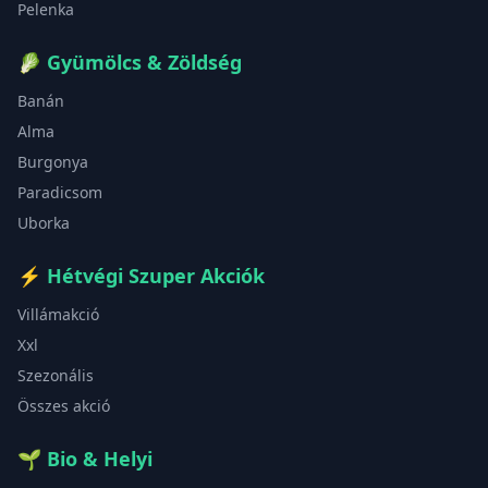
Pelenka
🥬
Gyümölcs & Zöldség
Banán
Alma
Burgonya
Paradicsom
Uborka
⚡
Hétvégi Szuper Akciók
Villámakció
Xxl
Szezonális
Összes akció
🌱
Bio & Helyi