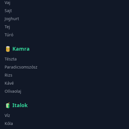
Vaj
Sajt
Joghurt
Tej
Túró
🥫
Kamra
Tészta
Paradicsomszósz
Rizs
Kávé
Olívaolaj
🧃
Italok
Víz
Kóla