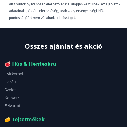
diszkontok nyilvánosan elérhető adatai alapján készülnek. Az ajánlatok
adatainak (például elérhetőség, árak vagy érvényességi idő)
pontosságáért nem vállalunk felelősséget.
Összes ajánlat és akció
🥩
Hús & Hentesáru
Csirkemell
Darált
Szelet
Kolbász
Felvágott
🧀
Tejtermékek