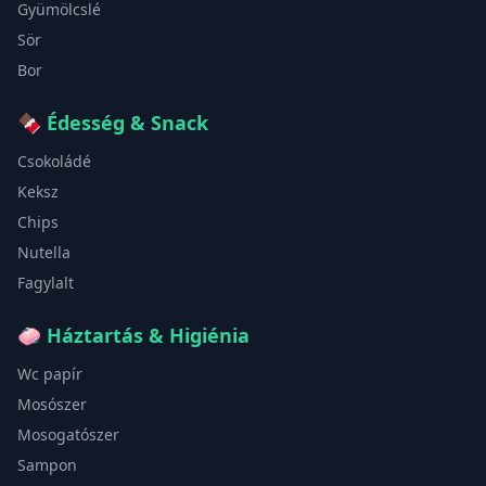
Gyümölcslé
Sör
Bor
🍫
Édesség & Snack
Csokoládé
Keksz
Chips
Nutella
Fagylalt
🧼
Háztartás & Higiénia
Wc papír
Mosószer
Mosogatószer
Sampon