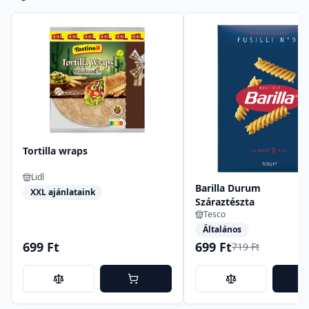
Tortilla wraps
Lidl
Barilla Durum
XXL ajánlataink
Száraztészta
Tesco
Általános
699 Ft
699 Ft
719 Ft