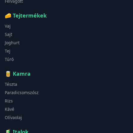
Felvágott
🧀
Tejtermékek
Vaj
Sajt
Joghurt
Tej
Túró
🥫
Kamra
Tészta
Paradicsomszósz
Rizs
Kávé
Olívaolaj
🧃
Italok