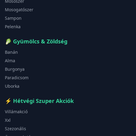
Mosószer
Mosogatószer
Sampon
Pelenka
🥬
Gyümölcs & Zöldség
Banán
Alma
Burgonya
Paradicsom
Uborka
⚡
Hétvégi Szuper Akciók
Villámakció
Xxl
Szezonális