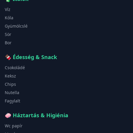
Víz
Kóla
Gyümölcslé
Sör
Bor
🍫
Édesség & Snack
Csokoládé
Keksz
Chips
Nutella
Fagylalt
🧼
Háztartás & Higiénia
Wc papír