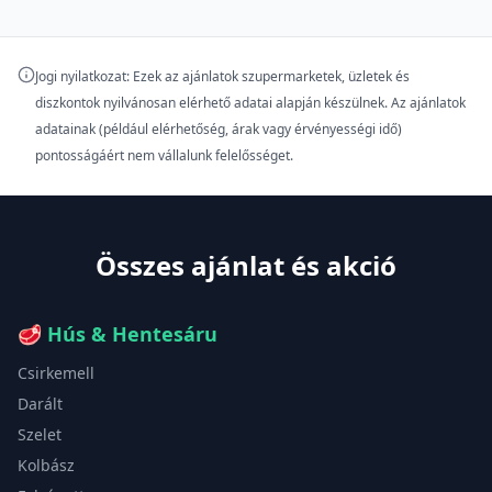
Jogi nyilatkozat: Ezek az ajánlatok szupermarketek, üzletek és
diszkontok nyilvánosan elérhető adatai alapján készülnek. Az ajánlatok
adatainak (például elérhetőség, árak vagy érvényességi idő)
pontosságáért nem vállalunk felelősséget.
Összes ajánlat és akció
🥩
Hús & Hentesáru
Csirkemell
Darált
Szelet
Kolbász