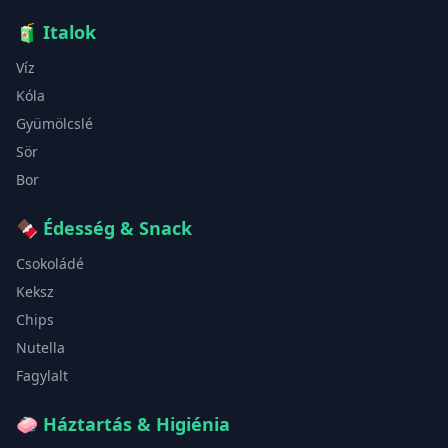
🧃
Italok
Víz
Kóla
Gyümölcslé
Sör
Bor
🍫
Édesség & Snack
Csokoládé
Keksz
Chips
Nutella
Fagylalt
🧼
Háztartás & Higiénia