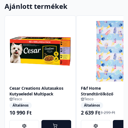
Ajánlott termékek
Cesar Creations Alutasakos
F&f Home
Kutyaeledel Multipack
Strandtörölköző
Tesco
Tesco
Általános
Általános
10 990 Ft
2 639 Ft
3 299 Ft