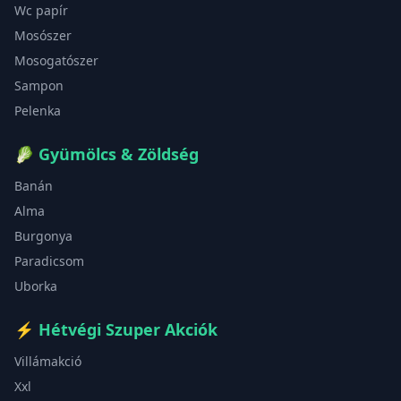
Wc papír
Mosószer
Mosogatószer
Sampon
Pelenka
🥬
Gyümölcs & Zöldség
Banán
Alma
Burgonya
Paradicsom
Uborka
⚡
Hétvégi Szuper Akciók
Villámakció
Xxl