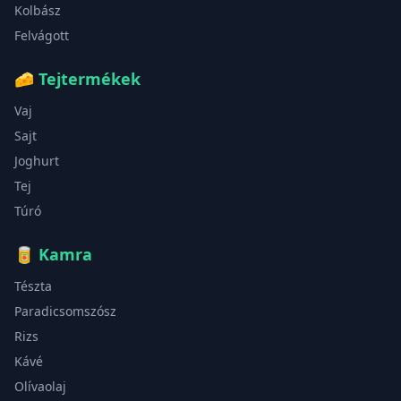
Kolbász
Felvágott
🧀
Tejtermékek
Vaj
Sajt
Joghurt
Tej
Túró
🥫
Kamra
Tészta
Paradicsomszósz
Rizs
Kávé
Olívaolaj