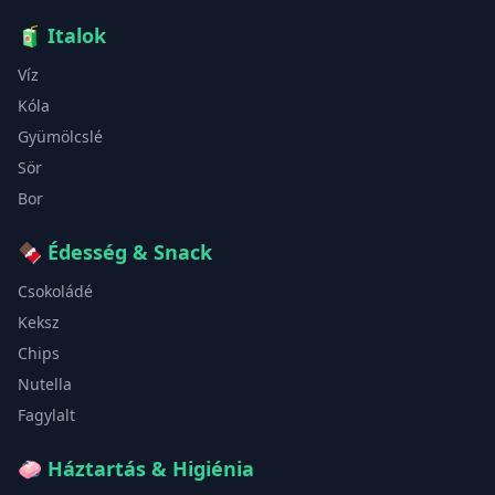
🧃
Italok
Víz
Kóla
Gyümölcslé
Sör
Bor
🍫
Édesség & Snack
Csokoládé
Keksz
Chips
Nutella
Fagylalt
🧼
Háztartás & Higiénia