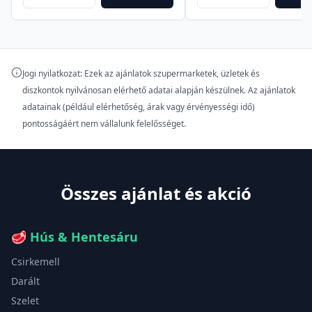
Jogi nyilatkozat: Ezek az ajánlatok szupermarketek, üzletek és
diszkontok nyilvánosan elérhető adatai alapján készülnek. Az ajánlatok
adatainak (például elérhetőség, árak vagy érvényességi idő)
pontosságáért nem vállalunk felelősséget.
Összes ajánlat és akció
🥩
Hús & Hentesáru
Csirkemell
Darált
Szelet