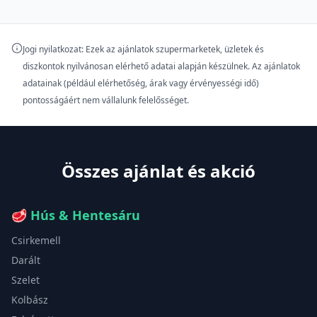
Jogi nyilatkozat: Ezek az ajánlatok szupermarketek, üzletek és
diszkontok nyilvánosan elérhető adatai alapján készülnek. Az ajánlatok
adatainak (például elérhetőség, árak vagy érvényességi idő)
pontosságáért nem vállalunk felelősséget.
Összes ajánlat és akció
🥩
Hús & Hentesáru
Csirkemell
Darált
Szelet
Kolbász