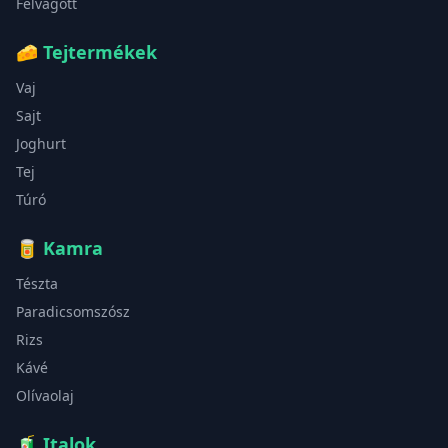
Felvágott
🧀
Tejtermékek
Vaj
Sajt
Joghurt
Tej
Túró
🥫
Kamra
Tészta
Paradicsomszósz
Rizs
Kávé
Olívaolaj
🧃
Italok