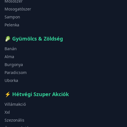
Mosószer
Mosogatószer
Sampon
Pelenka
🥬
Gyümölcs & Zöldség
Banán
Alma
Burgonya
Paradicsom
Uborka
⚡
Hétvégi Szuper Akciók
Villámakció
Xxl
Szezonális