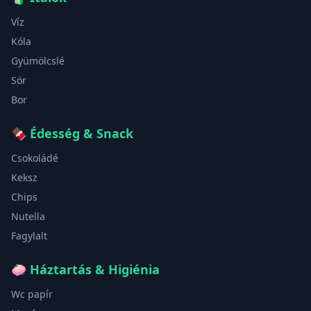
Víz
Kóla
Gyümölcslé
Sör
Bor
🍫
Édesség & Snack
Csokoládé
Keksz
Chips
Nutella
Fagylalt
🧼
Háztartás & Higiénia
Wc papír