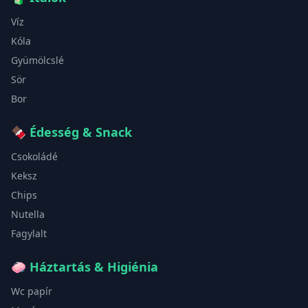
Víz
Kóla
Gyümölcslé
Sör
Bor
🍫
Édesség & Snack
Csokoládé
Keksz
Chips
Nutella
Fagylalt
🧼
Háztartás & Higiénia
Wc papír