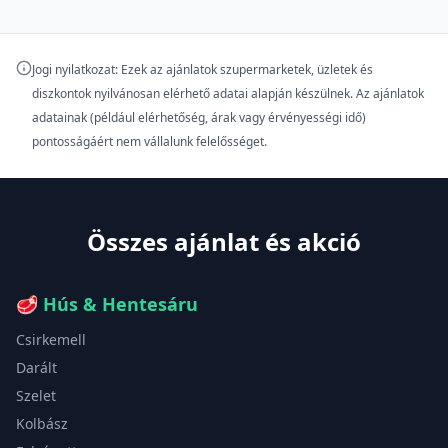
Jogi nyilatkozat: Ezek az ajánlatok szupermarketek, üzletek és
diszkontok nyilvánosan elérhető adatai alapján készülnek. Az ajánlatok
adatainak (például elérhetőség, árak vagy érvényességi idő)
pontosságáért nem vállalunk felelősséget.
Összes ajánlat és akció
🥩
Hús & Hentesáru
Csirkemell
Darált
Szelet
Kolbász