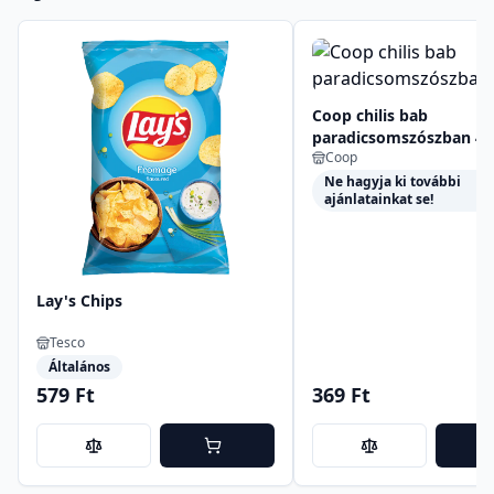
Coop chilis bab
paradicsomszószban 40
Coop
Ne hagyja ki további
ajánlatainkat se!
Lay's Chips
Tesco
Általános
579 Ft
369 Ft