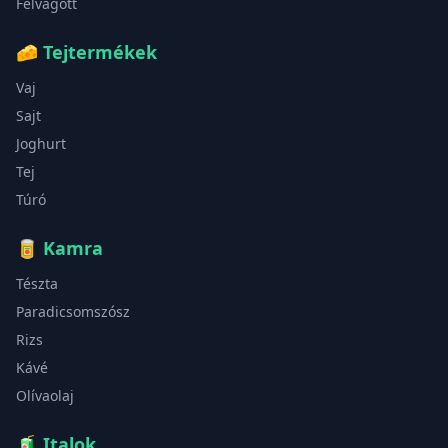
Felvágott
🧀
Tejtermékek
Vaj
Sajt
Joghurt
Tej
Túró
🥫
Kamra
Tészta
Paradicsomszósz
Rizs
Kávé
Olívaolaj
🧃
Italok