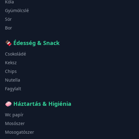
Kóla
Gyümölcslé
Sör
Bor
🍫
Édesség & Snack
Csokoládé
Keksz
Chips
Nutella
Fagylalt
🧼
Háztartás & Higiénia
Wc papír
Mosószer
Mosogatószer