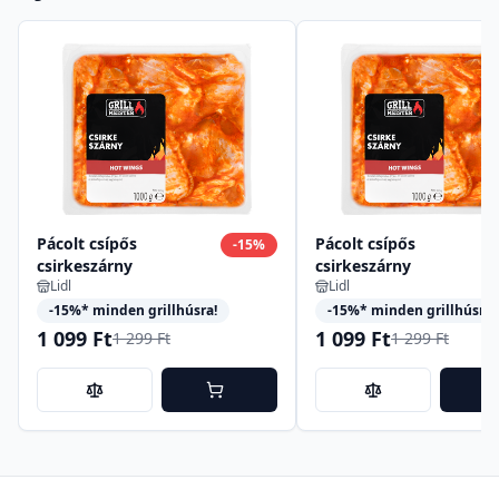
Pácolt csípős
Pácolt csípős
-
15
%
csirkeszárny
csirkeszárny
Lidl
Lidl
-15%* minden grillhúsra!
-15%* minden grillhúsra!
1 099 Ft
1 099 Ft
1 299 Ft
1 299 Ft