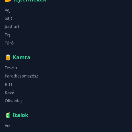
Vaj
Sajt
Joghurt
Tej
Túró
🥫
Kamra
Tészta
Paradicsomszósz
Rizs
Kávé
Olívaolaj
🧃
Italok
Víz