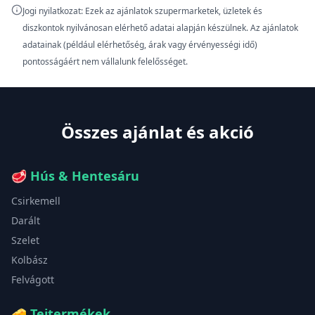
Jogi nyilatkozat: Ezek az ajánlatok szupermarketek, üzletek és
diszkontok nyilvánosan elérhető adatai alapján készülnek. Az ajánlatok
adatainak (például elérhetőség, árak vagy érvényességi idő)
pontosságáért nem vállalunk felelősséget.
Összes ajánlat és akció
🥩
Hús & Hentesáru
Csirkemell
Darált
Szelet
Kolbász
Felvágott
🧀
Tejtermékek