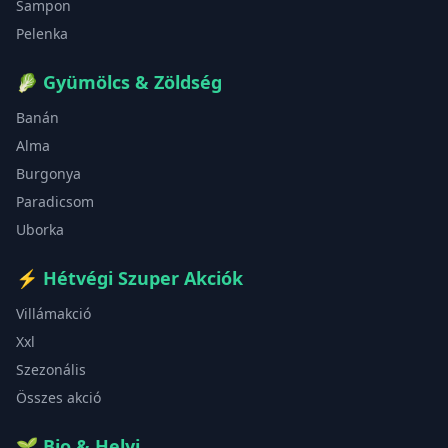
Sampon
Pelenka
🥬
Gyümölcs & Zöldség
Banán
Alma
Burgonya
Paradicsom
Uborka
⚡
Hétvégi Szuper Akciók
Villámakció
Xxl
Szezonális
Összes akció
🌱
Bio & Helyi