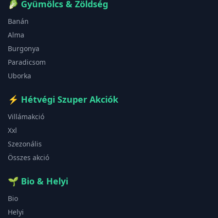
🥬
Gyümölcs & Zöldség
Banán
Alma
Burgonya
Paradicsom
Uborka
⚡
Hétvégi Szuper Akciók
Villámakció
Xxl
Szezonális
Összes akció
🌱
Bio & Helyi
Bio
Helyi