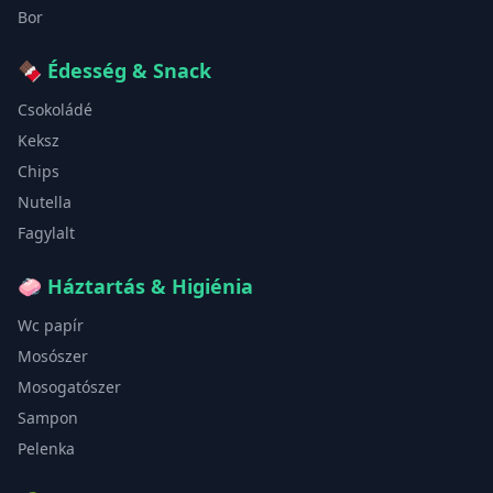
Bor
🍫
Édesség & Snack
Csokoládé
Keksz
Chips
Nutella
Fagylalt
🧼
Háztartás & Higiénia
Wc papír
Mosószer
Mosogatószer
Sampon
Pelenka