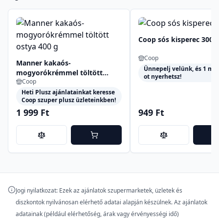
Coop sós kisperec 300 
Coop
Manner kakaós-
Ünnepelj velünk, és 1 mill
mogyorókrémmel töltött
ot nyerhetsz!
Coop
ostya 400 g
Heti Plusz ajánlatainkat keresse
Coop szuper plusz üzleteinkben!
1 999 Ft
949 Ft
Jogi nyilatkozat: Ezek az ajánlatok szupermarketek, üzletek és
diszkontok nyilvánosan elérhető adatai alapján készülnek. Az ajánlatok
adatainak (például elérhetőség, árak vagy érvényességi idő)