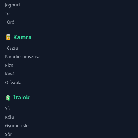
Joghurt
Tej
Túró
🥫
Kamra
Tészta
Paradicsomszósz
Rizs
Kávé
Olívaolaj
🧃
Italok
Víz
Kóla
Gyümölcslé
Sör