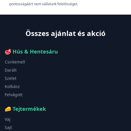
pontosságáért nem vállalunk felelősséget.
Összes ajánlat és akció
🥩
Hús & Hentesáru
Csirkemell
Darált
Szelet
Kolbász
Felvágott
🧀
Tejtermékek
Vaj
Sajt