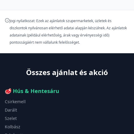
Jogi nyilatkozat: Ezek az ajánlatok szupermarketek, üzletek és
diszkontok nyilvánosan elérhető adatai alapján készülnek. Az ajánlatok
adatainak (például elérhetőség, árak vagy érvényességi idő)
pontosságáért nem vállalunk felelősséget.
Összes ajánlat és akció
🥩
Hús & Hentesáru
Csirkemell
Darált
Szelet
Kolbász