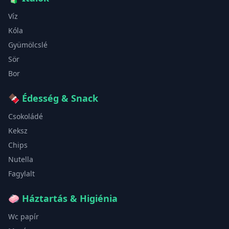
Víz
Kóla
Gyümölcslé
Sör
Bor
🍫
Édesség & Snack
Csokoládé
Keksz
Chips
Nutella
Fagylalt
🧼
Háztartás & Higiénia
Wc papír