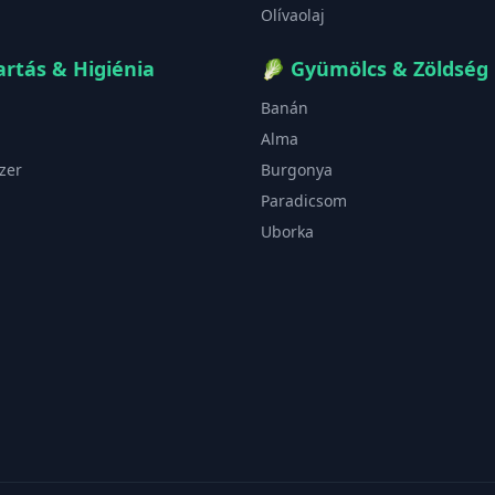
Olívaolaj
rtás & Higiénia
🥬
Gyümölcs & Zöldség
Banán
Alma
zer
Burgonya
Paradicsom
Uborka