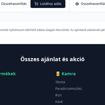
Összehasonlítás
Listához adás
Összehasonlítá
szkontok nyilvánosan elérhető adatai alapján készülnek. Az ajánlatok adatainak (
Összes ajánlat és akció
ermékek
🥫
Kamra
Tészta
Paradicsomszósz
Rizs
Kávé