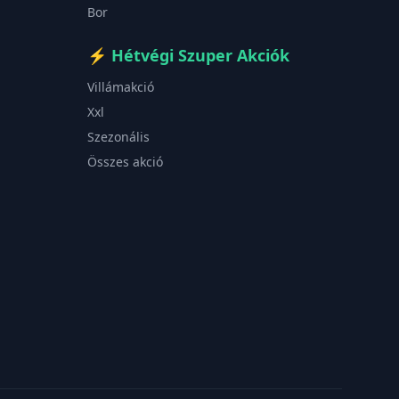
Bor
⚡
Hétvégi Szuper Akciók
Villámakció
Xxl
Szezonális
Összes akció