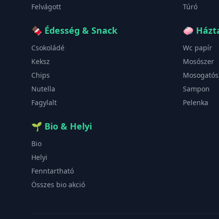
Felvágott
Túró
🍫
Édesség & Snack
🧼
Házta
Csokoládé
Wc papír
Keksz
Mosószer
Chips
Mosogatós
Nutella
Sampon
Fagylalt
Pelenka
🌱
Bio & Helyi
Bio
Helyi
Fenntartható
Összes bio akció