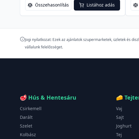
Összehasonlítás
Listához adás
Jogi nyilatkozat: Ezek az ajánlatok szupermarketek, üzletek és di
vállalunk felelősséget.
🥩
Hús & Hentesáru
🧀
Tejt
Csirkemell
Vaj
Darált
Sajt
Szelet
Joghurt
Kolbász
Tej