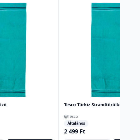
öző
Tesco Türkiz Strandtörölköző
Tesco
Általános
2 499 Ft