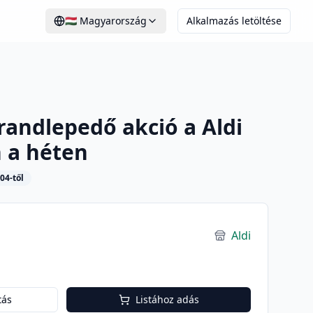
🇭🇺
Magyarország
Alkalmazás letöltése
andlepedő akció a Aldi
 a héten
04-től
Aldi
tás
Listához adás