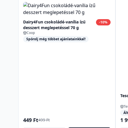
Dairy4Fun csokoládé-vanília ízű
-
10
%
desszert meglepetéssel 70 g
Coop
Spórolj még többet ajánlatainkkal!
Tes
Te
Ál
449 Ft
1 9
499 Ft