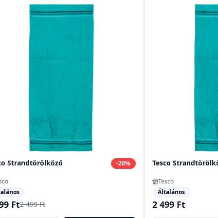
co Strandtörölköző
Tesco Strandtörölk
-
20
%
sco
Tesco
talános
Általános
99 Ft
2 499 Ft
2 499 Ft