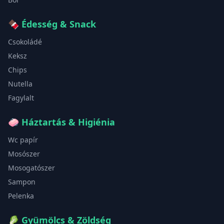
🍫
Édesség & Snack
Csokoládé
Keksz
Chips
Nutella
Fagylalt
🧼
Háztartás & Higiénia
Wc papír
Mosószer
Mosogatószer
Sampon
Pelenka
🥬
Gyümölcs & Zöldség