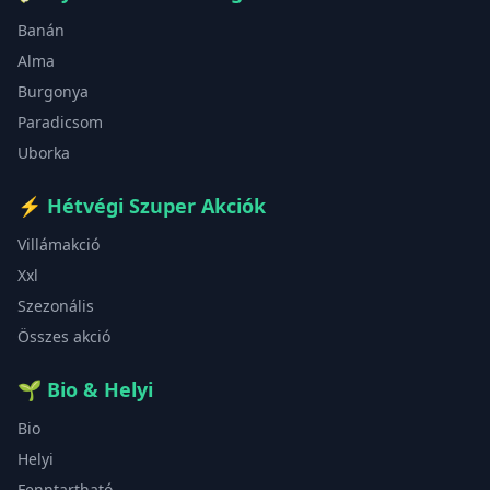
Banán
Alma
Burgonya
Paradicsom
Uborka
⚡
Hétvégi Szuper Akciók
Villámakció
Xxl
Szezonális
Összes akció
🌱
Bio & Helyi
Bio
Helyi
Fenntartható