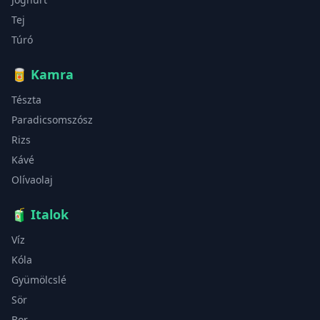
Tej
Túró
🥫
Kamra
Tészta
Paradicsomszósz
Rizs
Kávé
Olívaolaj
🧃
Italok
Víz
Kóla
Gyümölcslé
Sör
Bor