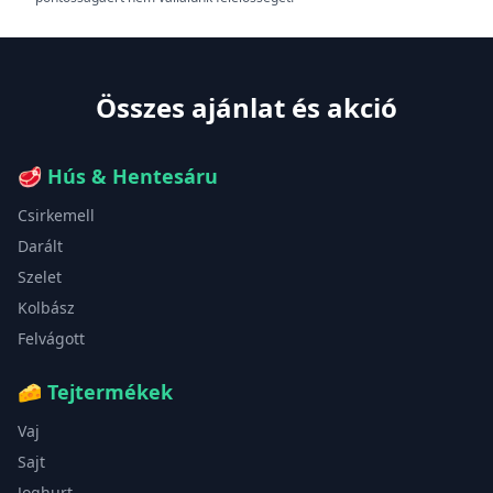
Összes ajánlat és akció
🥩
Hús & Hentesáru
Csirkemell
Darált
Szelet
Kolbász
Felvágott
🧀
Tejtermékek
Vaj
Sajt
Joghurt