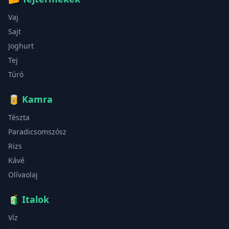
Vaj
Sajt
Joghurt
Tej
Túró
🥫
Kamra
Tészta
Paradicsomszósz
Rizs
Kávé
Olívaolaj
🧃
Italok
Víz