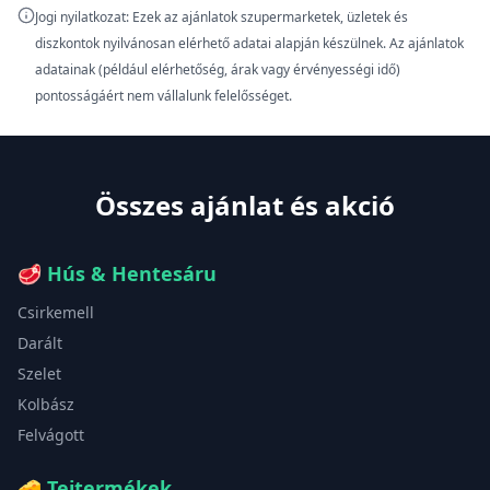
Jogi nyilatkozat: Ezek az ajánlatok szupermarketek, üzletek és
diszkontok nyilvánosan elérhető adatai alapján készülnek. Az ajánlatok
adatainak (például elérhetőség, árak vagy érvényességi idő)
pontosságáért nem vállalunk felelősséget.
Összes ajánlat és akció
🥩
Hús & Hentesáru
Csirkemell
Darált
Szelet
Kolbász
Felvágott
🧀
Tejtermékek