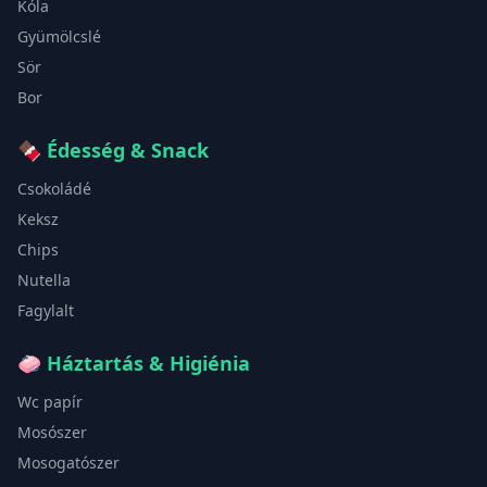
Kóla
Gyümölcslé
Sör
Bor
🍫
Édesség & Snack
Csokoládé
Keksz
Chips
Nutella
Fagylalt
🧼
Háztartás & Higiénia
Wc papír
Mosószer
Mosogatószer