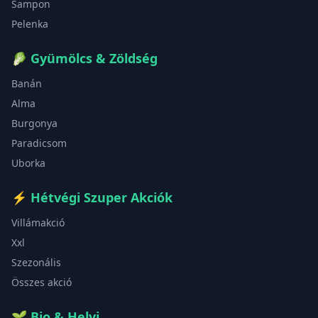
Sampon
Pelenka
🥬
Gyümölcs & Zöldség
Banán
Alma
Burgonya
Paradicsom
Uborka
⚡
Hétvégi Szuper Akciók
Villámakció
Xxl
Szezonális
Összes akció
🌱
Bio & Helyi