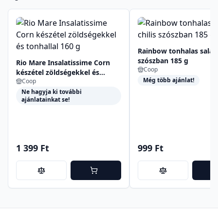
Rainbow tonhalas saláta
szószban 185 g
Rio Mare Insalatissime Corn
Coop
készétel zöldségekkel és
Még több ajánlat!
Coop
tonhallal 160 g
Ne hagyja ki további
ajánlatainkat se!
1 399 Ft
999 Ft