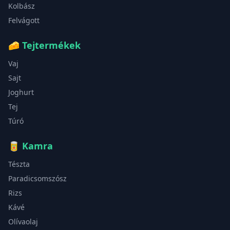
Kolbász
Felvágott
🧀
Tejtermékek
Vaj
Sajt
Joghurt
Tej
Túró
🥫
Kamra
Tészta
Paradicsomszósz
Rizs
Kávé
Olívaolaj