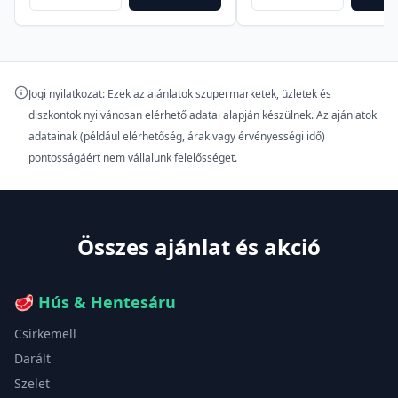
Jogi nyilatkozat: Ezek az ajánlatok szupermarketek, üzletek és
diszkontok nyilvánosan elérhető adatai alapján készülnek. Az ajánlatok
adatainak (például elérhetőség, árak vagy érvényességi idő)
pontosságáért nem vállalunk felelősséget.
Összes ajánlat és akció
🥩
Hús & Hentesáru
Csirkemell
Darált
Szelet