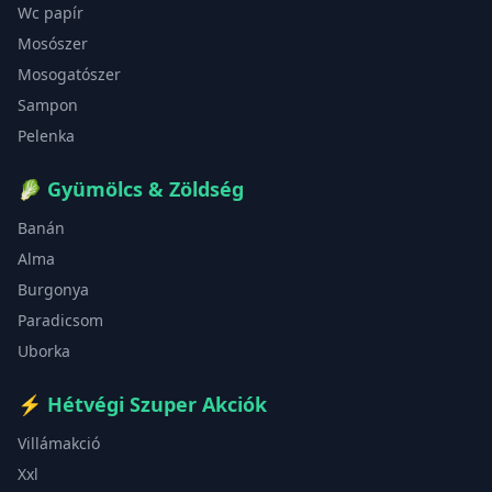
Wc papír
Mosószer
Mosogatószer
Sampon
Pelenka
🥬
Gyümölcs & Zöldség
Banán
Alma
Burgonya
Paradicsom
Uborka
⚡
Hétvégi Szuper Akciók
Villámakció
Xxl