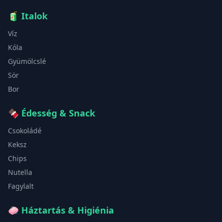
🧃
Italok
Víz
Kóla
Gyümölcslé
Sör
Bor
🍫
Édesség & Snack
Csokoládé
Keksz
Chips
Nutella
Fagylalt
🧼
Háztartás & Higiénia