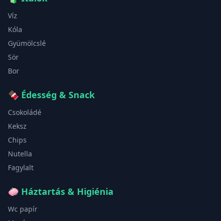
Víz
Kóla
Gyümölcslé
Sör
Bor
🍫
Édesség & Snack
Csokoládé
Keksz
Chips
Nutella
Fagylalt
🧼
Háztartás & Higiénia
Wc papír