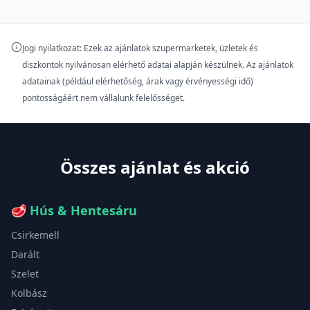
Jogi nyilatkozat: Ezek az ajánlatok szupermarketek, üzletek és
diszkontok nyilvánosan elérhető adatai alapján készülnek. Az ajánlatok
adatainak (például elérhetőség, árak vagy érvényességi idő)
pontosságáért nem vállalunk felelősséget.
Összes ajánlat és akció
🥩
Hús & Hentesáru
Csirkemell
Darált
Szelet
Kolbász