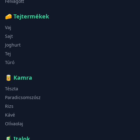
Felvágott
🧀
Tejtermékek
Vaj
Sajt
Joghurt
Tej
Túró
🥫
Kamra
Tészta
Paradicsomszósz
Rizs
Kávé
Olívaolaj
🧃
Italok