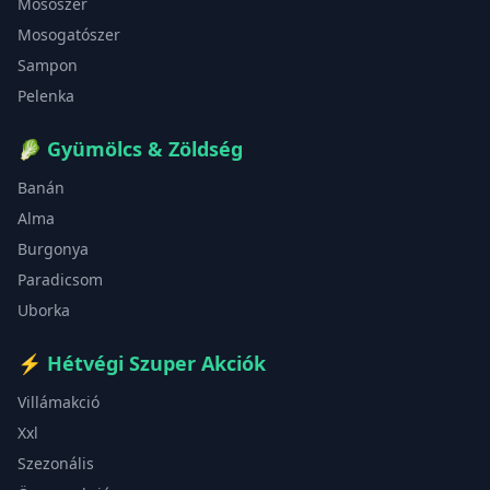
Mosószer
Mosogatószer
Sampon
Pelenka
🥬
Gyümölcs & Zöldség
Banán
Alma
Burgonya
Paradicsom
Uborka
⚡
Hétvégi Szuper Akciók
Villámakció
Xxl
Szezonális