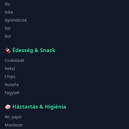
Víz
Kóla
Gyümölcslé
Sör
Bor
🍫
Édesség & Snack
Csokoládé
Keksz
Chips
Nutella
Fagylalt
🧼
Háztartás & Higiénia
Wc papír
Mosószer