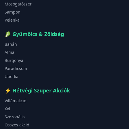
Mosogatószer
Sampon
Pelenka
🥬
Gyümölcs & Zöldség
Banán
Alma
Burgonya
Paradicsom
Uborka
⚡
Hétvégi Szuper Akciók
Villámakció
Xxl
Szezonális
Összes akció