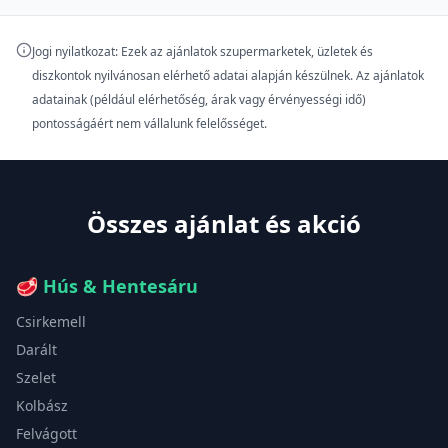
Jogi nyilatkozat: Ezek az ajánlatok szupermarketek, üzletek és
diszkontok nyilvánosan elérhető adatai alapján készülnek. Az ajánlatok
adatainak (például elérhetőség, árak vagy érvényességi idő)
pontosságáért nem vállalunk felelősséget.
Összes ajánlat és akció
🥩
Hús & Hentesáru
Csirkemell
Darált
Szelet
Kolbász
Felvágott