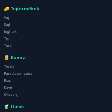
🧀
Tejtermékek
Vaj
Sajt
Joghurt
Tej
Túró
🥫
Kamra
Tészta
Paradicsomszósz
Rizs
Kávé
Olívaolaj
🧃
Italok