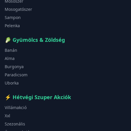
Mosószer
Mosogatószer
Sampon
Pelenka
🥬
Gyümölcs & Zöldség
Banán
Alma
Burgonya
Paradicsom
Uborka
⚡
Hétvégi Szuper Akciók
Villámakció
Xxl
Szezonális