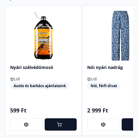
Nyári szélvédőmosó
Női nyári nadrág
Lidl
Lidl
Autós és barkács ajánlataink
Női, férfi divat
599 Ft
2 999 Ft