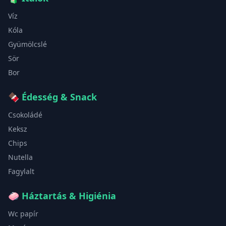
Víz
Kóla
Gyümölcslé
Sör
Bor
🍫
Édesség & Snack
Csokoládé
Keksz
Chips
Nutella
Fagylalt
🧼
Háztartás & Higiénia
Wc papír