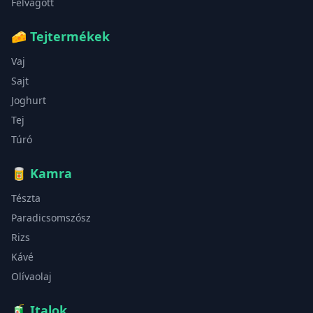
Felvágott
🧀
Tejtermékek
Vaj
Sajt
Joghurt
Tej
Túró
🥫
Kamra
Tészta
Paradicsomszósz
Rizs
Kávé
Olívaolaj
🧃
Italok