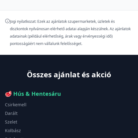
Jogi nyilatkozat: Ezek az ajánlatok szupermarketek, üzletek és
diszkontok nyilvánosan elérhető adatai alapján készülnek. Az ajánlatok
adatainak (például elérhetőség, árak vagy érvényességi idő)
pontosságáért nem vállalunk felelősséget.
Összes ajánlat és akció
🥩
Hús & Hentesáru
Csirkemell
Darált
Szelet
Kolbász