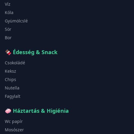
Víz
Kóla
Gyümölcslé
Sör
Bor
🍫
Édesség & Snack
Csokoládé
Keksz
Chips
Nutella
Fagylalt
🧼
Háztartás & Higiénia
Wc papír
Mosószer