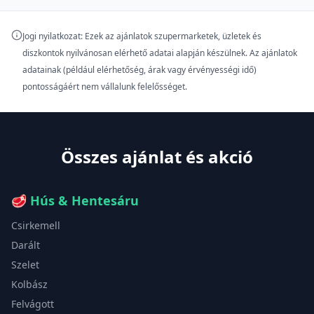
Jogi nyilatkozat: Ezek az ajánlatok szupermarketek, üzletek és
diszkontok nyilvánosan elérhető adatai alapján készülnek. Az ajánlatok
adatainak (például elérhetőség, árak vagy érvényességi idő)
pontosságáért nem vállalunk felelősséget.
Összes ajánlat és akció
🥩
Hús & Hentesáru
Csirkemell
Darált
Szelet
Kolbász
Felvágott