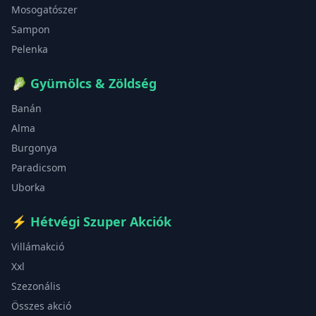
Mosogatószer
Sampon
Pelenka
🥬
Gyümölcs & Zöldség
Banán
Alma
Burgonya
Paradicsom
Uborka
⚡
Hétvégi Szuper Akciók
Villámakció
Xxl
Szezonális
Összes akció