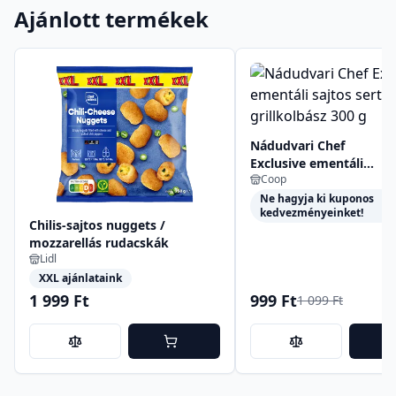
Ajánlott termékek
Nádudvari Chef
Exclusive ementáli
Coop
sajtos sertés grillkolbás
300 g
Ne hagyja ki kuponos
kedvezményeinket!
Chilis-sajtos nuggets /
mozzarellás rudacskák
Lidl
XXL ajánlataink
1 999 Ft
999 Ft
1 099 Ft