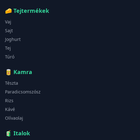
🧀
Tejtermékek
Vaj
Sajt
Joghurt
Tej
Túró
🥫
Kamra
Tészta
Paradicsomszósz
Rizs
Kávé
Olívaolaj
🧃
Italok