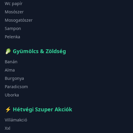
Wc papír
Mosószer
Mosogatószer
Sampon
Pelenka
🥬
Gyümölcs & Zöldség
Banán
Alma
Burgonya
Paradicsom
Uborka
⚡
Hétvégi Szuper Akciók
Villámakció
Xxl