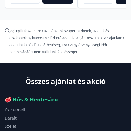
Jogi nyilatkozat: Ezek az ajánlatok szupermarketek, üzletek és
diszkontok nyilvánosan elérhető adatai alapján készülnek. Az ajánlatok
adatainak (például elérhetőség, árak vagy érvényességi idő)
pontosságáért nem vállalunk felelősséget.
Összes ajánlat és akció
🥩
Hús & Hentesáru
Csirkemell
Darált
Szelet