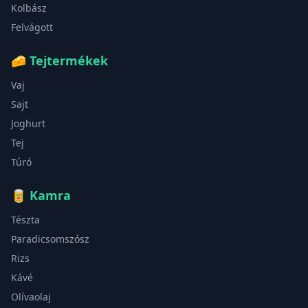
Kolbász
Felvágott
🧀
Tejtermékek
Vaj
Sajt
Joghurt
Tej
Túró
🥫
Kamra
Tészta
Paradicsomszósz
Rizs
Kávé
Olívaolaj