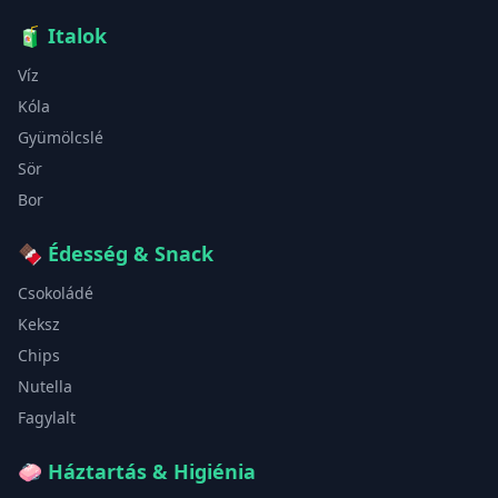
🧃
Italok
Víz
Kóla
Gyümölcslé
Sör
Bor
🍫
Édesség & Snack
Csokoládé
Keksz
Chips
Nutella
Fagylalt
🧼
Háztartás & Higiénia