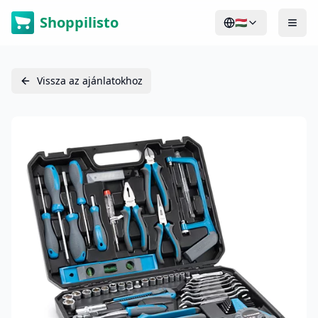
Shoppilisto
🇭🇺
Vissza az ajánlatokhoz