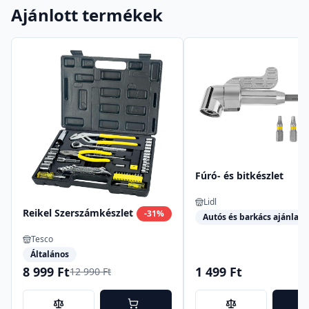
Ajánlott termékek
Fúró- és bitkészlet
Lidl
Reikel Szerszámkészlet
-
31
%
Autós és barkács ajánlata
Tesco
Általános
8 999 Ft
1 499 Ft
12 990 Ft