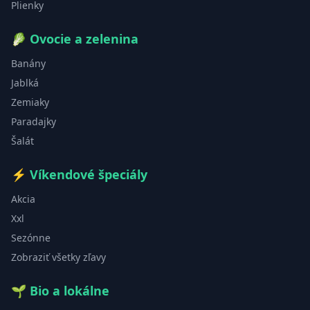
Plienky
🥬
Ovocie a zelenina
Banány
Jablká
Zemiaky
Paradajky
Šalát
⚡
Víkendové špeciály
Akcia
Xxl
Sezónne
Zobraziť všetky zľavy
🌱
Bio a lokálne