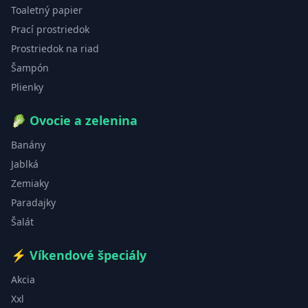
Toaletný papier
Prací prostriedok
Prostriedok na riad
Šampón
Plienky
🥬
Ovocie a zelenina
Banány
Jablká
Zemiaky
Paradajky
Šalát
⚡
Víkendové špeciály
Akcia
Xxl