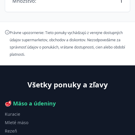
Množstvo
:
1
Právne upozornenie: Tieto ponuky vychádzajú z verejne dostupných
údajov supermarketov, obchodov a diskontov. Nezodpovedáme za
správnosť údajov o ponukách, vrátane dostupnosti, cien alebo období
platnosti.
Všetky ponuky a zľavy
🥩
Mäso a údeniny
Kuracie
Mleté mäso
Rezeň