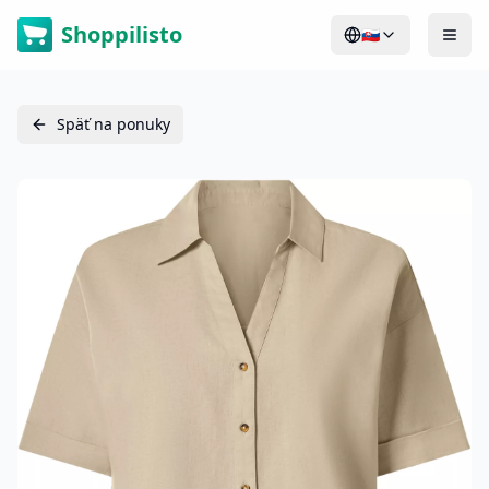
Shoppilisto
🇸🇰
Späť na ponuky