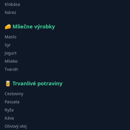
Klobása
Nárez
🧀
Mliečne výrobky
Maslo
Syr
Jogurt
Mlieko
Tvaroh
🥫
Trvanlivé potraviny
Cestoviny
Passata
Ryža
Káva
Olivový olej