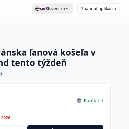
🇸🇰
Slovensko
Stiahnuť aplikáciu
ánska ľanová košeľa v
and tento týždeň
ry
Kaufland
7.2026