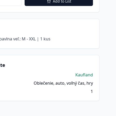
Add to List
bavlna veľ.: M - XXL | 1 kus
kte
Kaufland
Oblečenie, auto, voľný čas, hry
1