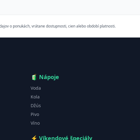
ov o ponukách, vrátane dostupnosti, cien alebo období platnosti.
🧃
Nápoje
Voda
Kola
Džús
Pivo
Víno
⚡
Víkendové špeciály