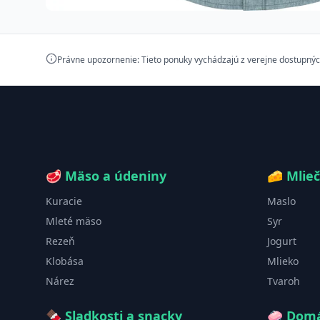
Právne upozornenie: Tieto ponuky vychádzajú z verejne dostupnýc
🥩
Mäso a údeniny
🧀
Mlie
Kuracie
Maslo
Mleté mäso
Syr
Rezeň
Jogurt
Klobása
Mlieko
Nárez
Tvaroh
🍫
Sladkosti a snacky
🧼
Domá