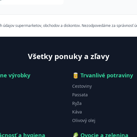
h údajov supermarketov, obchodov a diskontov. Nezodpovedáme za správnosť údaj
Všetky ponuky a zľavy
čne výrobky
🥫
Trvanlivé potraviny
Cestoviny
Passata
Ryža
Káva
Olivový olej
cnosť a hygiena
🥬
Ovocie a zelenina