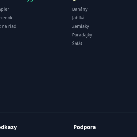
apier
Banány
riedok
Jablká
k na riad
Zemiaky
Paradajky
Šalát
odkazy
Podpora