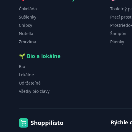
Čokoláda
Toaletný p
Sušienky
Prací prost
Chipsy
Prostriedo
Nutella
Šampón
Zmrzlina
Plienky
🌱
Bio a lokálne
Bio
Lokálne
Udržateľné
Všetky bio zľavy
Shoppilisto
Rýchle 