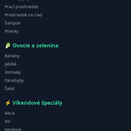
Prací prostriedok
Prostriedok na riad
Šampón
Plienky
🥬
Ovocie a zelenina
Banány
Jablká
Zemiaky
Paradajky
Šalát
⚡
Víkendové špeciály
Akcia
Xxl
Sezónne