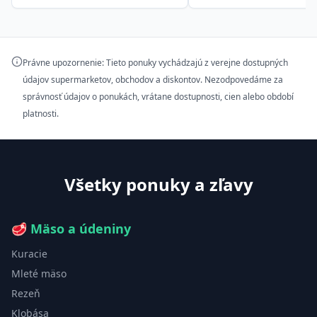
Právne upozornenie: Tieto ponuky vychádzajú z verejne dostupných
údajov supermarketov, obchodov a diskontov. Nezodpovedáme za
správnosť údajov o ponukách, vrátane dostupnosti, cien alebo období
platnosti.
Všetky ponuky a zľavy
🥩
Mäso a údeniny
Kuracie
Mleté mäso
Rezeň
Klobása