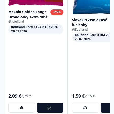
McCain Golden Longs
-
25
%
Hranolčeky extra dlhé
Slovakia Zemiakové
Kaufland
lupienky
Kaufland Card XTRA 23.07.2026 -
Kaufland
29.07.2026
Kaufland Card XTRA 23.07
29.07.2026
2,09 €
1,59 €
2,79 €
2,15 €