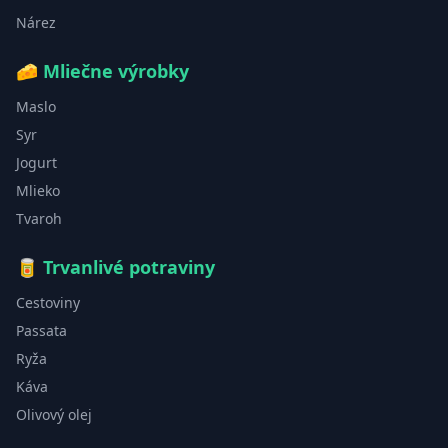
Nárez
🧀
Mliečne výrobky
Maslo
Syr
Jogurt
Mlieko
Tvaroh
🥫
Trvanlivé potraviny
Cestoviny
Passata
Ryža
Káva
Olivový olej