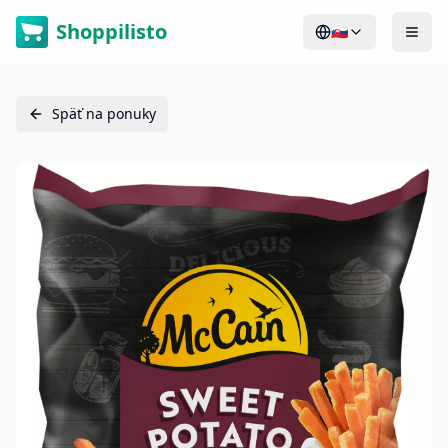
Shoppilisto
🇸🇰
Späť na ponuky