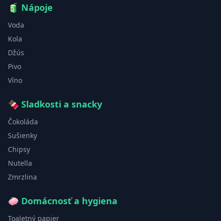
🧃
Nápoje
Voda
Kola
Džús
Pivo
Víno
🍫
Sladkosti a snacky
Čokoláda
Sušienky
Chipsy
Nutella
Zmrzlina
🧼
Domácnosť a hygiena
Toaletný papier