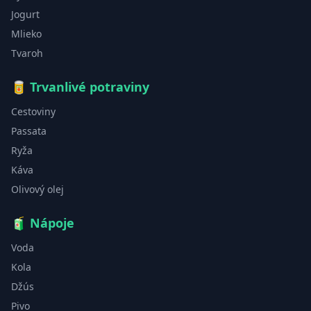
Jogurt
Mlieko
Tvaroh
🥫
Trvanlivé potraviny
Cestoviny
Passata
Ryža
Káva
Olivový olej
🧃
Nápoje
Voda
Kola
Džús
Pivo