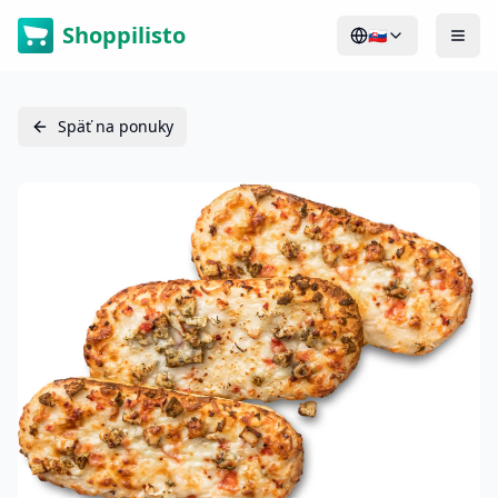
Shoppilisto
🇸🇰
Späť na ponuky