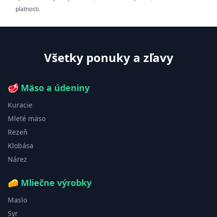
platnosti.
Všetky ponuky a zľavy
🥩
Mäso a údeniny
Kuracie
Mleté mäso
Rezeň
Klobása
Nárez
🧀
Mliečne výrobky
Maslo
Syr