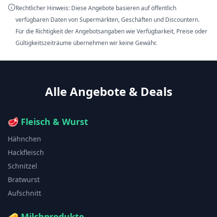
Rechtlicher Hinweis: Diese Angebote basieren auf öffentlich
verfügbaren Daten von Supermärkten, Geschäften und Discountern.
Für die Richtigkeit der Angebotsangaben wie Verfügbarkeit, Preise oder
Gültigkeitszeiträume übernehmen wir keine Gewähr.
Alle Angebote & Deals
🥩
Fleisch & Wurst
Hähnchen
Hackfleisch
Schnitzel
Bratwurst
Aufschnitt
🧀
Milchprodukte