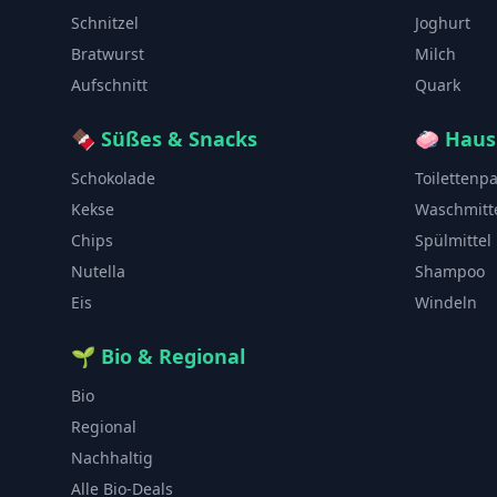
Schnitzel
Joghurt
Bratwurst
Milch
Aufschnitt
Quark
🍫
Süßes & Snacks
🧼
Haus
Schokolade
Toilettenp
Kekse
Waschmitt
Chips
Spülmittel
Nutella
Shampoo
Eis
Windeln
🌱
Bio & Regional
Bio
Regional
Nachhaltig
Alle Bio-Deals