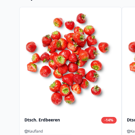
Dtsch. Erdbeeren
Dts
-
14
%
Kaufland
Ka