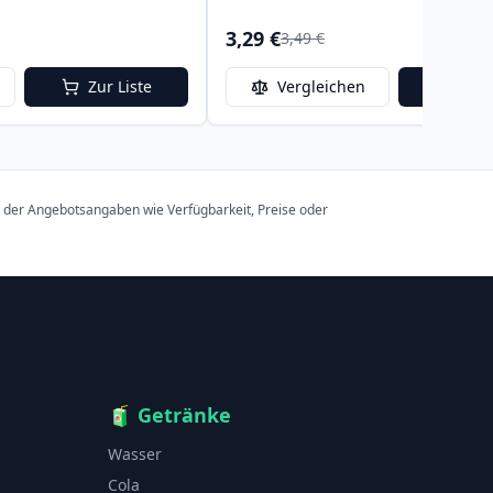
3,29 €
3,49 €
Zur Liste
Vergleichen
Zur 
t der Angebotsangaben wie Verfügbarkeit, Preise oder
🧃
Getränke
Wasser
Cola