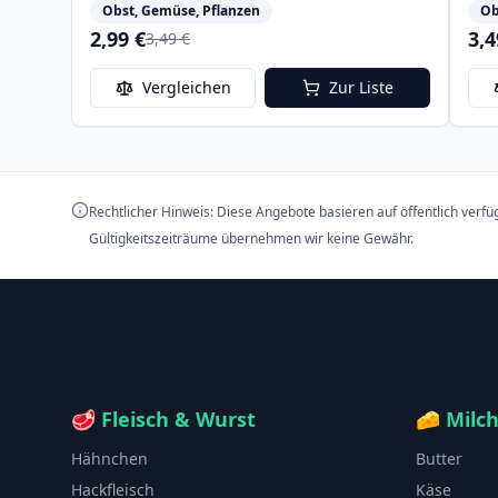
Obst, Gemüse, Pflanzen
Ob
2,99 €
3,4
3,49 €
Vergleichen
Zur Liste
Rechtlicher Hinweis: Diese Angebote basieren auf öffentlich verf
Gültigkeitszeiträume übernehmen wir keine Gewähr.
🥩
Fleisch & Wurst
🧀
Milc
Hähnchen
Butter
Hackfleisch
Käse