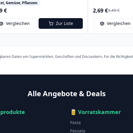
st, Gemüse, Pflanzen
9 €
2,69 €
3,49 €
Vergleichen
Zur Liste
Vergleichen
ügbaren Daten von Supermärkten, Geschäften und Discountern. Für die Richtigkei
Alle Angebote & Deals
hprodukte
🥫
Vorratskammer
Pasta
Passata