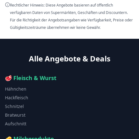
Rechtlicher Hinweis: Diese Angebote basieren auf öffentlich
verfügbaren Daten von Supermärkten, Geschäften und Discountern.
Für die Richtigkeit der Angebotsangaben wie Verfügbarkeit, Preise oder
Gültigkeitszeiträume übernehmen wir keine Gewähr.
Alle Angebote & Deals
🥩
Fleisch & Wurst
Hähnchen
Hackfleisch
Schnitzel
Bratwurst
Aufschnitt
🧀
Milchprodukte