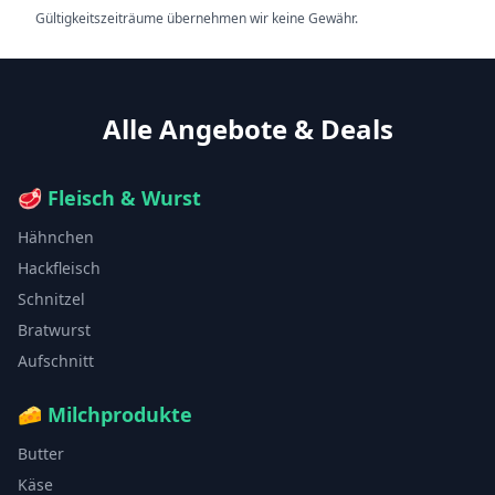
Gültigkeitszeiträume übernehmen wir keine Gewähr.
Alle Angebote & Deals
🥩
Fleisch & Wurst
Hähnchen
Hackfleisch
Schnitzel
Bratwurst
Aufschnitt
🧀
Milchprodukte
Butter
Käse