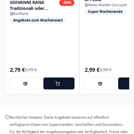
GIOVANNI RANA
-
30
%
Netto Marken Discount
Tradizionali oder
Super Wochenende
Kaufland
Amore di Pesto
Angebote zum Wochenstart
2,79 €
2,99 €
3,99 €
3,99 €
Rechtlicher Hinweis: Diese Angebote basieren auf öffentlich
verfügbaren Daten von Supermärkten, Geschäften und Discountern.
Für die Richtigkeit der Angebotsangaben wie Verfügbarkeit, Preise oder