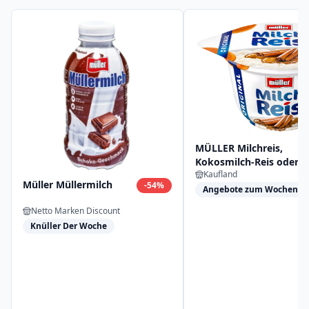
MÜLLER Milchreis,
Kokosmilch-Reis oder
Kaufland
Grießpudding
Müller Müllermilch
-
54
%
Angebote zum Wochensta
Netto Marken Discount
Knüller Der Woche