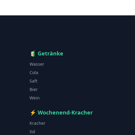
🧃
Getränke
Wasser
Cola
Saft
Bier
Wein
⚡
Wochenend-Kracher
Kracher
Xxl