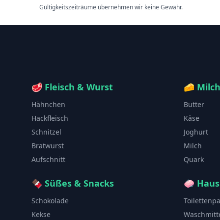
Gültigkeitszeiträume übernehmen wir keine Gewähr.
🥩
Fleisch & Wurst
🧀
Milc
Hähnchen
Butter
Hackfleisch
Käse
Schnitzel
Joghurt
Bratwurst
Milch
Aufschnitt
Quark
🍫
Süßes & Snacks
🧼
Haus
Schokolade
Toilettenp
Kekse
Waschmitt