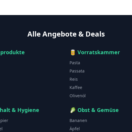
Alle Angebote & Deals
hprodukte
🥫
Vorratskammer
Pasta
Passata
Reis
Kaffee
Olivenöl
halt & Hygiene
🥬
Obst & Gemüse
apier
Bananen
el
Äpfel