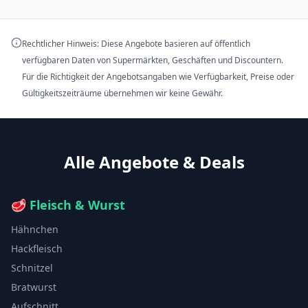
Rechtlicher Hinweis: Diese Angebote basieren auf öffentlich
verfügbaren Daten von Supermärkten, Geschäften und Discountern.
Für die Richtigkeit der Angebotsangaben wie Verfügbarkeit, Preise oder
Gültigkeitszeiträume übernehmen wir keine Gewähr.
Alle Angebote & Deals
🥩
Fleisch & Wurst
Hähnchen
Hackfleisch
Schnitzel
Bratwurst
Aufschnitt