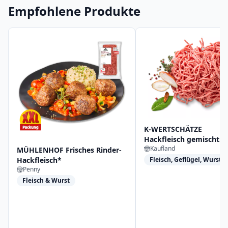
Empfohlene Produkte
K-WERTSCHÄTZE
Hackfleisch gemischt
Kaufland
von Schwein und Rind
MÜHLENHOF Frisches Rinder-
Fleisch, Geflügel, Wurst
Hackfleisch*
Penny
Fleisch & Wurst