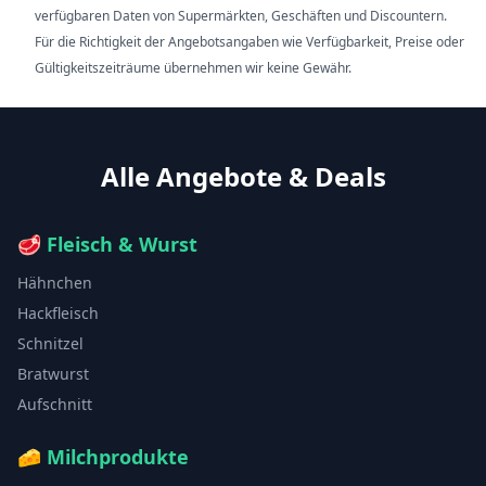
verfügbaren Daten von Supermärkten, Geschäften und Discountern.
Für die Richtigkeit der Angebotsangaben wie Verfügbarkeit, Preise oder
Gültigkeitszeiträume übernehmen wir keine Gewähr.
Alle Angebote & Deals
🥩
Fleisch & Wurst
Hähnchen
Hackfleisch
Schnitzel
Bratwurst
Aufschnitt
🧀
Milchprodukte