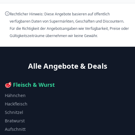
Rechtlicher Hinweis: Diese Angebote basieren auf öffentlich
verfügbaren Daten von Supermärkten, Geschäften und Discountern.
Für die Richtigkeit der Angebotsangaben wie Verfügbarkeit, Preise oder
Gültigkeitszeiträume übernehmen wir keine Gewähr.
Alle Angebote & Deals
🥩
Fleisch & Wurst
Hähnchen
Hackfleisch
Schnitzel
Bratwurst
Aufschnitt