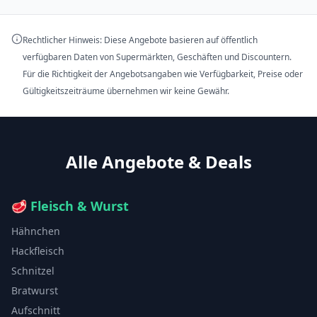
Rechtlicher Hinweis: Diese Angebote basieren auf öffentlich
verfügbaren Daten von Supermärkten, Geschäften und Discountern.
Für die Richtigkeit der Angebotsangaben wie Verfügbarkeit, Preise oder
Gültigkeitszeiträume übernehmen wir keine Gewähr.
Alle Angebote & Deals
🥩
Fleisch & Wurst
Hähnchen
Hackfleisch
Schnitzel
Bratwurst
Aufschnitt