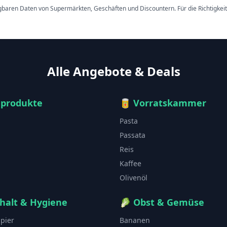
ügbaren Daten von Supermärkten, Geschäften und Discountern. Für die Richtigkei
Alle Angebote & Deals
hprodukte
🥫
Vorratskammer
Pasta
Passata
Reis
Kaffee
Olivenöl
halt & Hygiene
🥬
Obst & Gemüse
apier
Bananen