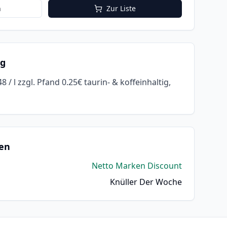
n
Zur Liste
ng
1.48 / l zzgl. Pfand 0.25€ taurin- & koffeinhaltig,
en
Netto Marken Discount
Knüller Der Woche