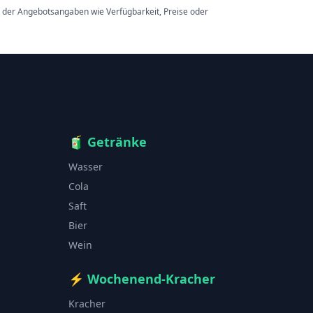
t der Angebotsangaben wie Verfügbarkeit, Preise oder
🧃
Getränke
Wasser
Cola
Saft
Bier
Wein
⚡
Wochenend-Kracher
Kracher