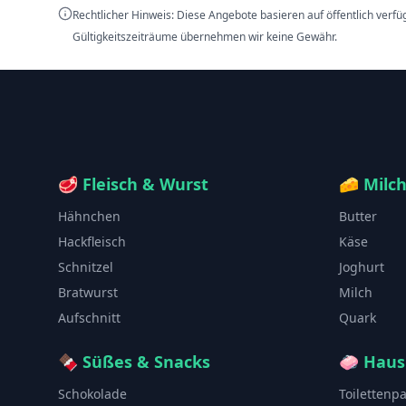
Rechtlicher Hinweis: Diese Angebote basieren auf öffentlich verf
Gültigkeitszeiträume übernehmen wir keine Gewähr.
🥩
Fleisch & Wurst
🧀
Milc
Hähnchen
Butter
Hackfleisch
Käse
Schnitzel
Joghurt
Bratwurst
Milch
Aufschnitt
Quark
🍫
Süßes & Snacks
🧼
Haus
Schokolade
Toilettenp