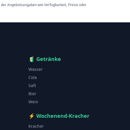
t der Angebotsangaben wie Verfügbarkeit, Preise oder
🧃
Getränke
Wasser
Cola
Saft
Bier
Wein
⚡
Wochenend-Kracher
Kracher