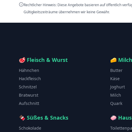
Rechtlicher Hinweis: Diese Angebote basieren auf öffentlich verf
Gültigkeitszeiträume übernehmen wir keine Gewähr.
🥩
Fleisch & Wurst
🧀
Milc
Hähnchen
Butter
Hackfleisch
Käse
Schnitzel
Joghurt
Bratwurst
Milch
Aufschnitt
Quark
🍫
Süßes & Snacks
🧼
Haus
Schokolade
Toilettenp