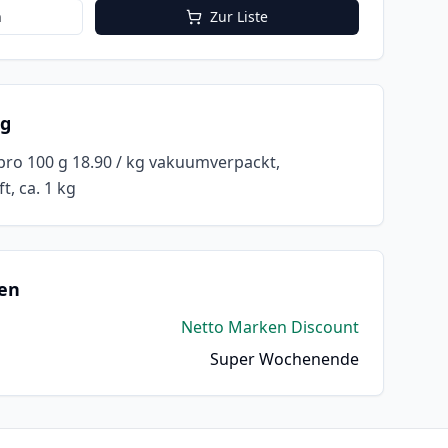
n
Zur Liste
ng
 pro 100 g 18.90 / kg vakuumverpackt,
t, ca. 1 kg
en
Netto Marken Discount
Super Wochenende