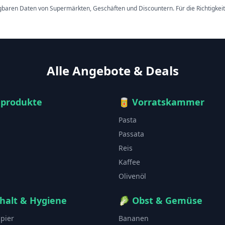
ügbaren Daten von Supermärkten, Geschäften und Discountern. Für die Richtigkei
Alle Angebote & Deals
hprodukte
🥫
Vorratskammer
Pasta
Passata
Reis
Kaffee
Olivenöl
halt & Hygiene
🥬
Obst & Gemüse
apier
Bananen