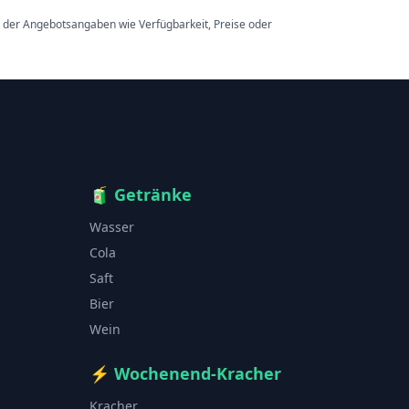
t der Angebotsangaben wie Verfügbarkeit, Preise oder
🧃
Getränke
Wasser
Cola
Saft
Bier
Wein
⚡
Wochenend-Kracher
Kracher