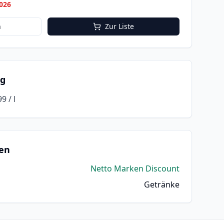
026
n
Zur Liste
ng
99 / l
en
Netto Marken Discount
Getränke