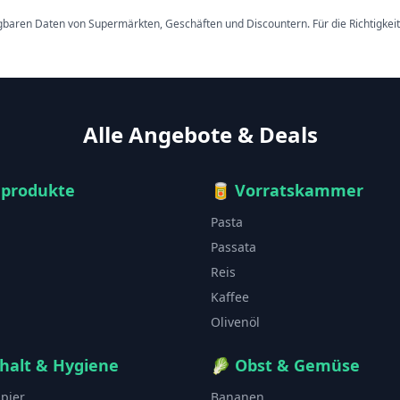
ügbaren Daten von Supermärkten, Geschäften und Discountern. Für die Richtigkei
Alle Angebote & Deals
hprodukte
🥫
Vorratskammer
Pasta
Passata
Reis
Kaffee
Olivenöl
halt & Hygiene
🥬
Obst & Gemüse
apier
Bananen