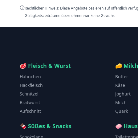
Rechtlicher Hinweis: Diese Angebote basieren auf öffentlich verf
Gültigkeitszeiträume übernehmen wir keine Gewähr.
🥩
Fleisch & Wurst
🧀
Milc
Hähnchen
Butter
Hackfleisch
Käse
Schnitzel
Joghurt
Bratwurst
Milch
Aufschnitt
Quark
🍫
Süßes & Snacks
🧼
Haus
Schokolade
Toilettenp