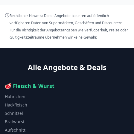
Rechtlicher Hinweis: Diese Angebote basieren auf öffentlich
verfügbaren Daten von Supermärkten, Geschäften und Discountern.
Für die Richtigkeit der Angebotsangaben wie Verfügbarkeit, Preise oder
Gültigkeitszeiträume übernehmen wir keine Gewähr.
Alle Angebote & Deals
🥩
Fleisch & Wurst
Hähnchen
Hackfleisch
Schnitzel
Bratwurst
Aufschnitt