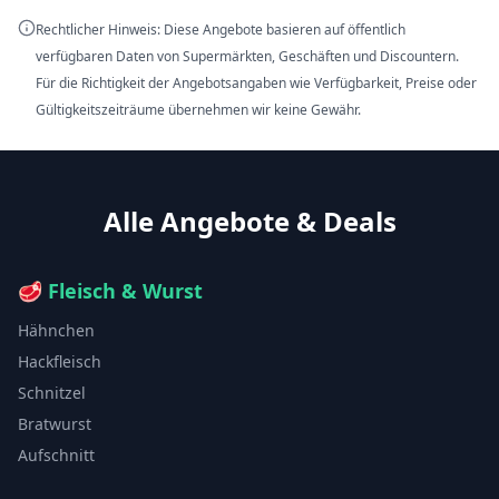
Rechtlicher Hinweis: Diese Angebote basieren auf öffentlich
verfügbaren Daten von Supermärkten, Geschäften und Discountern.
Für die Richtigkeit der Angebotsangaben wie Verfügbarkeit, Preise oder
Gültigkeitszeiträume übernehmen wir keine Gewähr.
Alle Angebote & Deals
🥩
Fleisch & Wurst
Hähnchen
Hackfleisch
Schnitzel
Bratwurst
Aufschnitt