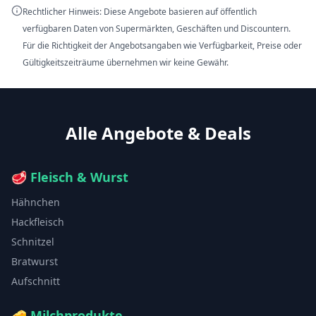
Rechtlicher Hinweis: Diese Angebote basieren auf öffentlich
verfügbaren Daten von Supermärkten, Geschäften und Discountern.
Für die Richtigkeit der Angebotsangaben wie Verfügbarkeit, Preise oder
Gültigkeitszeiträume übernehmen wir keine Gewähr.
Alle Angebote & Deals
🥩
Fleisch & Wurst
Hähnchen
Hackfleisch
Schnitzel
Bratwurst
Aufschnitt
🧀
Milchprodukte