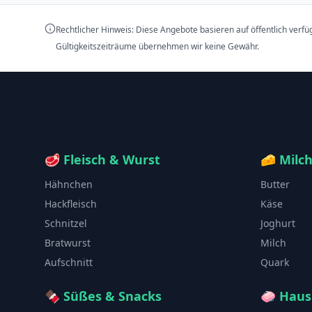
Rechtlicher Hinweis: Diese Angebote basieren auf öffentlich verf
Gültigkeitszeiträume übernehmen wir keine Gewähr.
🥩
Fleisch & Wurst
🧀
Milc
Hähnchen
Butter
Hackfleisch
Käse
Schnitzel
Joghurt
Bratwurst
Milch
Aufschnitt
Quark
🍫
Süßes & Snacks
🧼
Haus