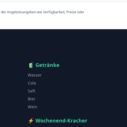
t der Angebotsangaben wie Verfügbarkeit, Preise oder
🧃
Getränke
Wasser
Cola
Saft
Bier
Wein
⚡
Wochenend-Kracher