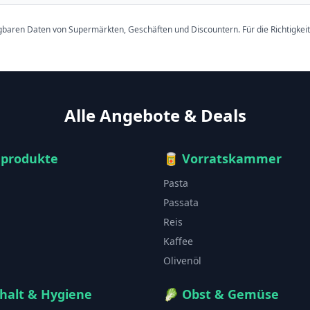
ügbaren Daten von Supermärkten, Geschäften und Discountern. Für die Richtigkei
Alle Angebote & Deals
hprodukte
🥫
Vorratskammer
Pasta
Passata
Reis
Kaffee
Olivenöl
halt & Hygiene
🥬
Obst & Gemüse