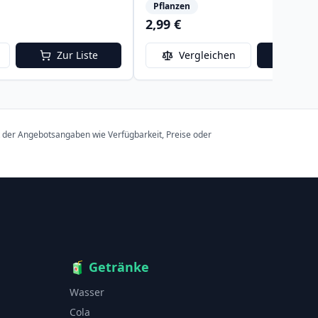
Pflanzen
2,99 €
Zur Liste
Vergleichen
Zur 
t der Angebotsangaben wie Verfügbarkeit, Preise oder
🧃
Getränke
Wasser
Cola