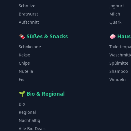
Schnitzel
Joghurt
Bratwurst
Milch
Aufschnitt
Quark
🍫
Süßes & Snacks
🧼
Haus
Schokolade
Toilettenp
Kekse
Waschmitt
Chips
Spülmittel
Nutella
Shampoo
Eis
Windeln
🌱
Bio & Regional
Bio
Regional
Nachhaltig
Alle Bio-Deals