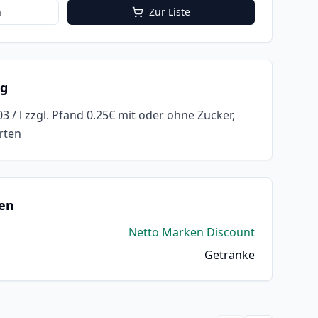
n
Zur Liste
ng
 3.03 / l zzgl. Pfand 0.25€ mit oder ohne Zucker,
orten
en
Netto Marken Discount
Getränke