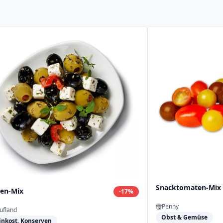
Snacktomaten-Mix
ven-Mix
-
17
%
Penny
ufland
Obst & Gemüse
inkost, Konserven