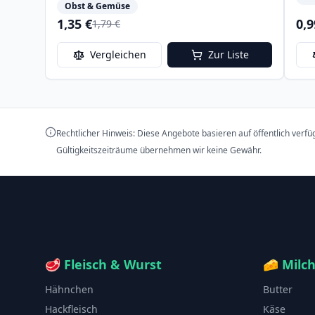
Obst & Gemüse
1,35 €
0,9
1,79 €
Vergleichen
Zur Liste
Rechtlicher Hinweis: Diese Angebote basieren auf öffentlich verf
Gültigkeitszeiträume übernehmen wir keine Gewähr.
🥩
Fleisch & Wurst
🧀
Milc
Hähnchen
Butter
Hackfleisch
Käse