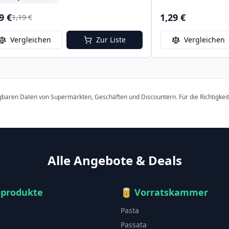
9 €
1,29 €
1,19 €
Vergleichen
Zur Liste
Vergleichen
ügbaren Daten von Supermärkten, Geschäften und Discountern. Für die Richtigkei
Alle Angebote & Deals
hprodukte
🥫
Vorratskammer
Pasta
Passata