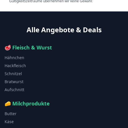
Gültigkeitszeiträume übernehmen wir keine Gewähr.
Alle Angebote & Deals
🥩
Fleisch & Wurst
Hähnchen
Hackfleisch
Schnitzel
Bratwurst
Aufschnitt
🧀
Milchprodukte
Butter
Käse